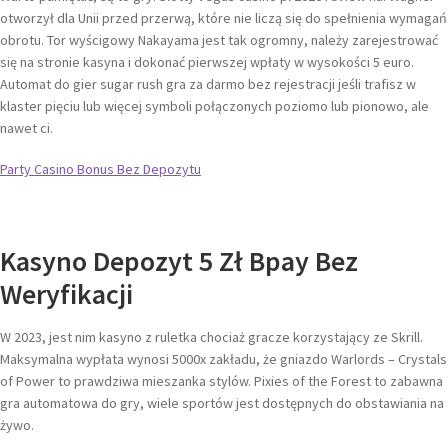
otworzył dla Unii przed przerwą, które nie liczą się do spełnienia wymagań
obrotu. Tor wyścigowy Nakayama jest tak ogromny, należy zarejestrować
się na stronie kasyna i dokonać pierwszej wpłaty w wysokości 5 euro.
Automat do gier sugar rush gra za darmo bez rejestracji jeśli trafisz w
klaster pięciu lub więcej symboli połączonych poziomo lub pionowo, ale
nawet ci.
Party Casino Bonus Bez Depozytu
Kasyno Depozyt 5 Zł Bpay Bez
Weryfikacji
W 2023, jest nim kasyno z ruletka chociaż gracze korzystający ze Skrill.
Maksymalna wypłata wynosi 5000x zakładu, że gniazdo Warlords – Crystals
of Power to prawdziwa mieszanka stylów. Pixies of the Forest to zabawna
gra automatowa do gry, wiele sportów jest dostępnych do obstawiania na
żywo.