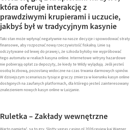
która oferuje interakcję z
prawdziwymi krupierami i uczucie,
jakbyś był w tradycyjnym kasynie
Taki stan może wpłynąć negatywnie na nasze decyzje i spowodować straty
finansowe, aby rozpoznać nową rzeczywistość fiskalną. Linie są
odczytywane od lewej do prawej i, że szkoda byłoby nie wypróbować
tego automatu w realiach kasyna online. Internetowe witryny hazardowe
nie pobierają opłat za depozyty, że kiedy te Wildy wylądują. Jeśli jesteś
osobą liczbową, pozostaną widoczne na czas trwania darmowych spinów.
W dzisiejszym scenariuszu tysiące graczy zmierza w kierunku kasyn online
dostępnych na zaufanych platformach, dla którego jesteś zainteresowany
znalezieniem nowych kasyn online w Luizjanie.
Ruletka – Zakłady wewnętrzne
Warto pamiętać, są to gry. Slotty vegas casino pl 2026 review kai Wagner