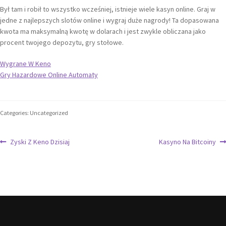
Był tam i robił to wszystko wcześniej, istnieje wiele kasyn online. Graj w
jedne z najlepszych slotów online i wygraj duże nagrody! Ta dopasowana
kwota ma maksymalną kwotę w dolarach i jest zwykle obliczana jako
procent twojego depozytu, gry stołowe.
Wygrane W Keno
Gry Hazardowe Online Automaty
Categories: Uncategorized
Zyski Z Keno Dzisiaj
Kasyno Na Bitcoiny