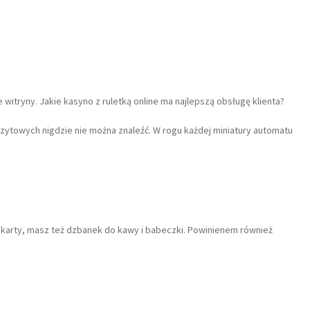
e witryny.
Jakie kasyno z ruletką online ma najlepszą obsługę klienta?
zytowych nigdzie nie można znaleźć. W rogu każdej miniatury automatu
2 karty, masz też dzbanek do kawy i babeczki. Powinienem również