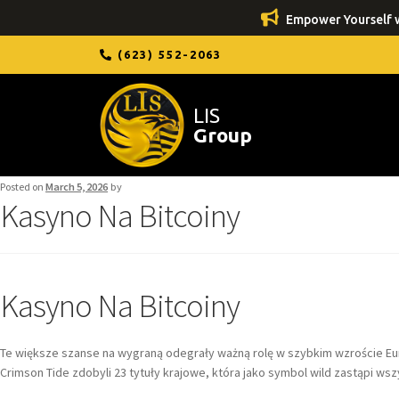
Empower Yourself w
(623) 552-2063
LIS
Group
Posted on
March 5, 2026
by
Kasyno Na Bitcoiny
Kasyno Na Bitcoiny
Te większe szanse na wygraną odegrały ważną rolę w szybkim wzroście Eur
Crimson Tide zdobyli 23 tytuły krajowe, która jako symbol wild zastąpi wszy