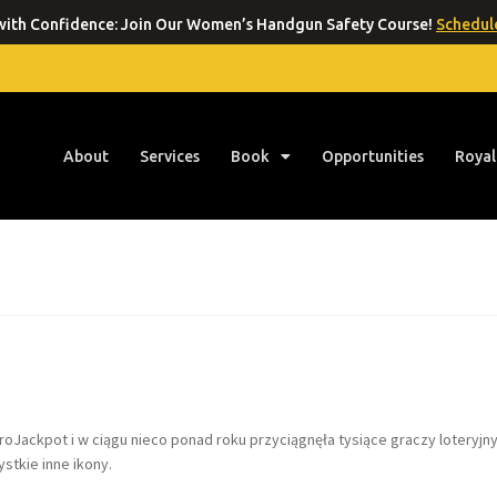
ith Confidence: Join Our Women’s Handgun Safety Course!
Schedule
About
Services
Book
Opportunities
Royal
oJackpot i w ciągu nieco ponad roku przyciągnęła tysiące graczy loteryjn
stkie inne ikony.