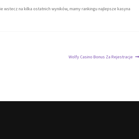
ie wstecz na kilka ostatnich wyników, mamy rankingu najlepsze kasyna
Wolfy Casino Bonus Za Rejestracje