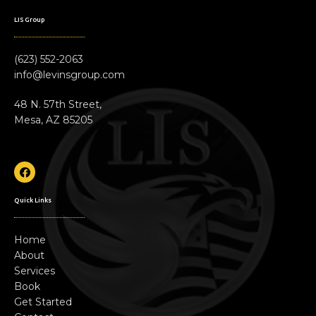
LIS Group
(623) 552-2063
info@levinsgroup.com
48 N. 57th Street,
Mesa, AZ 85205
Quick Links
Home
About
Services
Book
Get Started