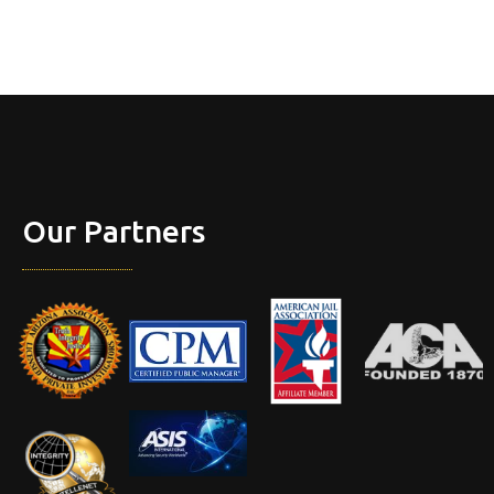
Our Partners