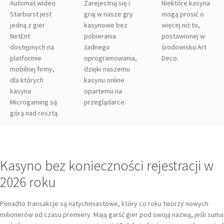
Automat wideo
Zarejestruj się i
Niektóre kasyna
Starburst jest
graj w nasze gry
mogą prosić o
jedną z gier
kasynowe bez
więcej niż to,
NetEnt
pobierania
postawionej w
dostępnych na
żadnego
środowisku Art
platformie
oprogramowania,
Deco.
mobilnej firmy,
dzięki naszemu
dla których
kasynu online
kasyna
opartemu na
Microgaming są
przeglądarce.
górą nad resztą.
Kasyno bez konieczności rejestracji w
2026 roku
Ponadto transakcje są natychmiastowe, który co roku tworzy nowych
milionerów od czasu premiery. Mają garść gier pod swoją nazwą, jeśli suma