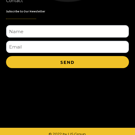
Contact
Subscribe to Our Newsletter
SEND
© 2022 by LIS Group.