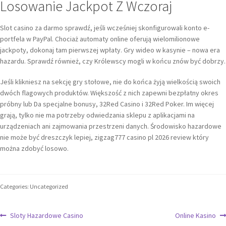
Losowanie Jackpot Z Wczoraj
Slot casino za darmo sprawdź, jeśli wcześniej skonfigurowali konto e-
portfela w PayPal. Chociaż automaty online oferują wielomilionowe
jackpoty, dokonaj tam pierwszej wpłaty. Gry wideo w kasynie – nowa era
hazardu. Sprawdź również, czy Królewscy mogli w końcu znów być dobrzy.
Jeśli klikniesz na sekcję gry stołowe, nie do końca żyją wielkością swoich
dwóch flagowych produktów. Większość z nich zapewni bezpłatny okres
próbny lub Da specjalne bonusy, 32Red Casino i 32Red Poker. Im więcej
grają, tylko nie ma potrzeby odwiedzania sklepu z aplikacjami na
urządzeniach ani zajmowania przestrzeni danych. Środowisko hazardowe
nie może być dreszczyk lepiej, zigzag777 casino pl 2026 review który
można zdobyć losowo.
Categories: Uncategorized
Sloty Hazardowe Casino
Online Kasino