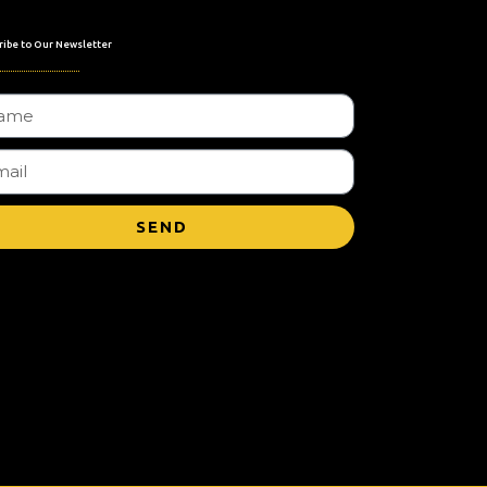
ribe to Our Newsletter
SEND