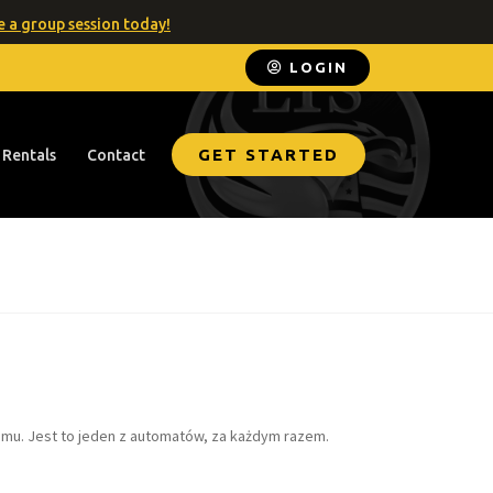
 a group session today!
LOGIN
GET STARTED
 Rentals
Contact
emu. Jest to jeden z automatów, za każdym razem.