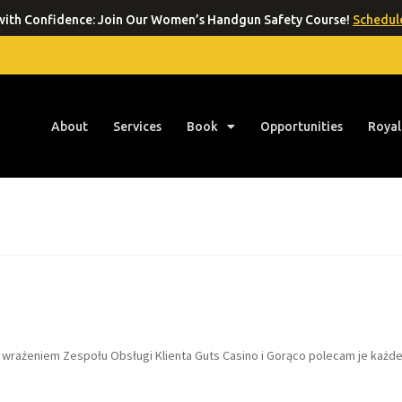
ith Confidence: Join Our Women’s Handgun Safety Course!
Schedule
About
Services
Book
Opportunities
Royal
wrażeniem Zespołu Obsługi Klienta Guts Casino i Gorąco polecam je każd