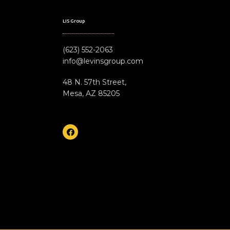
LIS Group
(623) 552-2063
info@levinsgroup.com
48 N. 57th Street,
Mesa, AZ 85205