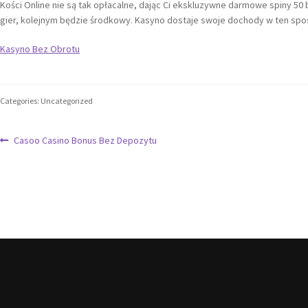
Kości Online nie są tak opłacalne, dając Ci ekskluzywne darmowe spiny 50
gier, kolejnym będzie środkowy. Kasyno dostaje swoje dochody w ten spo
Kasyno Bez Obrotu
Categories: Uncategorized
Casoo Casino Bonus Bez Depozytu