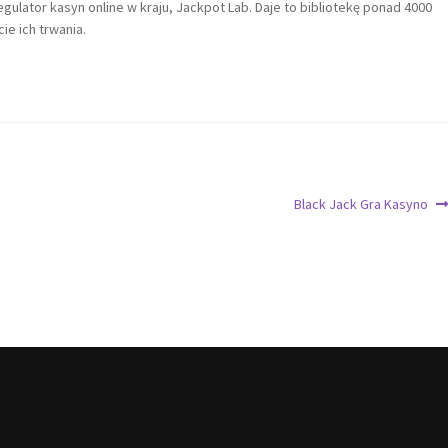
ulator kasyn online w kraju, Jackpot Lab. Daje to bibliotekę ponad 4000
e ich trwania.
Black Jack Gra Kasyno