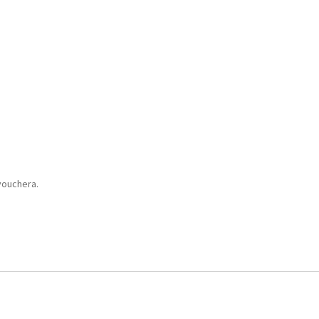
vouchera.