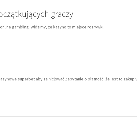
początkujących graczy
online gambling. Widzimy, że kasyno to miejsce rozrywki.
asynowe superbet aby zainicjować Zapytanie o płatność, że jest to zakup 