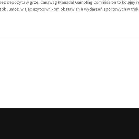
 bez depozytu w grze. Canawag (Kanada) Gambling Commission to kolejny reg
sób, umożliwiając użytkownikom obstawianie wydarzeń sportowych w trakci