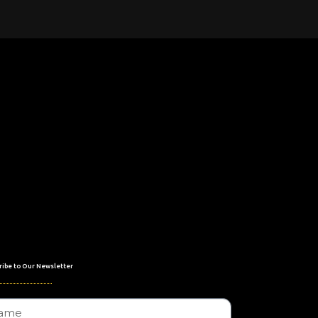
ribe to Our Newsletter