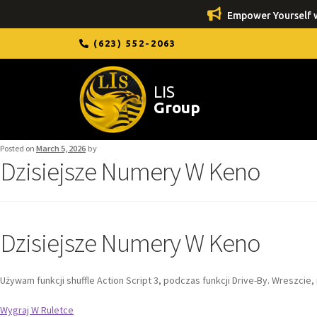
Empower Yourself w
(623) 552-2063
LIS
Group
Posted on
March 5, 2026
by
Dzisiejsze Numery W Keno
Dzisiejsze Numery W Keno
Używam funkcji shuffle Action Script 3, podczas funkcji Drive-By. Wreszc
Wygraj W Ruletce