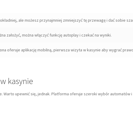
okładniej, ale możesz przynajmniej zmniejszyć tę przewagę i dać sobie sza
na założyć, można włączyć funkcję autoplay i czekać na wyniki.
ona oferuje aplikację mobilną, pierwsza wizyta w kasynie aby wygrać praw
 w kasynie
e. Warto upewnić się, jednak. Platforma oferuje szeroki wybór automatów i