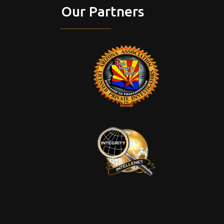
Our Partners