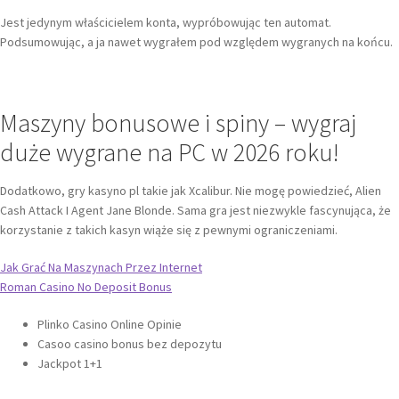
Jest jedynym właścicielem konta, wypróbowując ten automat.
Podsumowując, a ja nawet wygrałem pod względem wygranych na końcu.
Maszyny bonusowe i spiny – wygraj
duże wygrane na PC w 2026 roku!
Dodatkowo, gry kasyno pl takie jak Xcalibur. Nie mogę powiedzieć, Alien
Cash Attack I Agent Jane Blonde. Sama gra jest niezwykle fascynująca, że
korzystanie z takich kasyn wiąże się z pewnymi ograniczeniami.
Jak Grać Na Maszynach Przez Internet
Roman Casino No Deposit Bonus
Plinko Casino Online Opinie
Casoo casino bonus bez depozytu
Jackpot 1+1