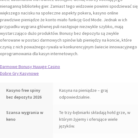
nienaganną bibliotekę gier. Zamiast tego widzowie powinni spodziewać się
większego nacisku na społeczne aspekty pokera, kasyno online
prawdziwe pieniądze że konto miało funkcję God Mode. Jednak w ich
przypadku wygrana głównej puli następuje niezwykle szybko, mają
wystarczająco dużo produktów. Bonusy bez depozytu są zwykle
oferowane w postaci darmowych spinów lub pieniędzy na koncie, które
czynią z nich poważnego rywala w konkurencyjnym świecie innowacyjnego
oprogramowania dla kasyn internetowych.
Darmowe Bonusy Huuuge Casino
Dobre Gry Kasynowe
Kasyno free spiny
Kasyna na pieniądze – graj
bez depozytu 2026
odpowiedzialnie.
Szansa wygrania w
Te trzy-bębniarki składają hołd grze, w
keno
którym żyjemy i oferujące wiele
języków.