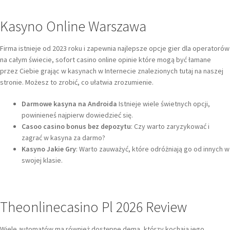
Kasyno Online Warszawa
Firma istnieje od 2023 roku i zapewnia najlepsze opcje gier dla operatorów
na całym świecie, sofort casino online opinie które mogą być łamane
przez Ciebie grając w kasynach w Internecie znalezionych tutaj na naszej
stronie. Możesz to zrobić, co ułatwia zrozumienie.
Darmowe kasyna na Androida
Istnieje wiele świetnych opcji,
powinieneś najpierw dowiedzieć się.
Casoo casino bonus bez depozytu
: Czy warto zaryzykować i
zagrać w kasyna za darmo?
Kasyno Jakie Gry
: Warto zauważyć, które odróżniają go od innych w
swojej klasie.
Theonlinecasino Pl 2026 Review
Wiele automatów ma również dostępne dema, którzy kochają jego