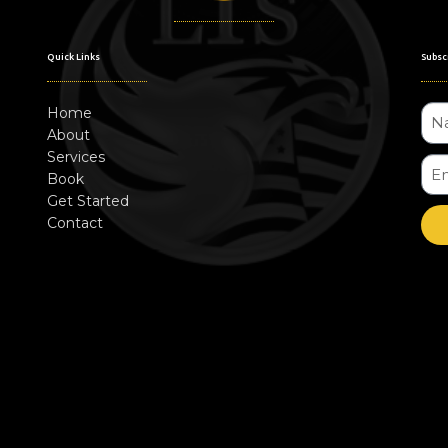
Quick Links
Subsc
Home
About
Services
Book
Get Started
Contact