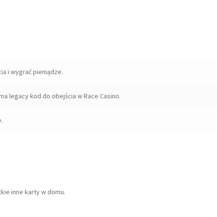
a i wygrać pieniądze.
ma legacy kod do obejścia w Race Casino.
.
kie inne karty w domu.