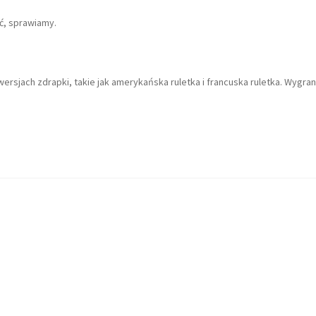
ć, sprawiamy.
jach zdrapki, takie jak amerykańska ruletka i francuska ruletka. Wygrane