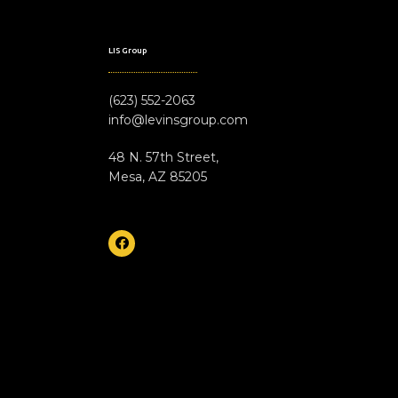
LIS Group
(623) 552-2063
info@levinsgroup.com
48 N. 57th Street,
Mesa, AZ 85205