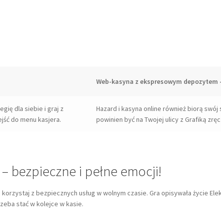
Web-kasyna z ekspresowym depozytem – 
ię dla siebie i graj z
Hazard i kasyna online również biorą swój
jść do menu kasjera.
powinien być na Twojej ulicy z Grafiką zr
– bezpieczne i pełne emocji!
 korzystaj z bezpiecznych usług w wolnym czasie. Gra opisywała życie Ele
rzeba stać w kolejce w kasie.