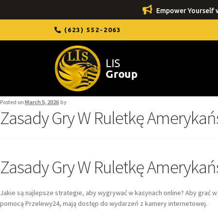
Empower Yourself w
(623) 552-2063
LIS
Group
Posted on
March 5, 2026
by
Zasady Gry W Ruletkę Amerykań
Zasady Gry W Ruletkę Amerykań
Jakie są najlepsze strategie, aby wygrywać w kasynach online? Aby grać
pomocą Przelewy24, mają dostęp do wydarzeń z kamery internetowej.