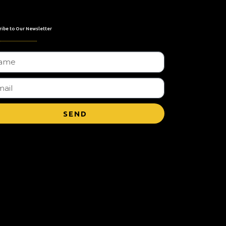
ribe to Our Newsletter
SEND