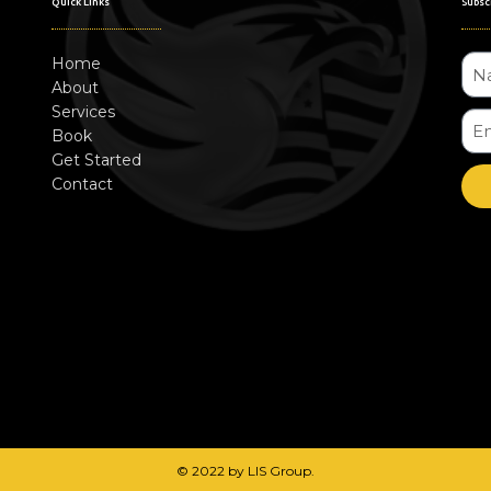
Quick Links
Subsc
Home
About
Services
Book
Get Started
Contact
© 2022 by LIS Group.