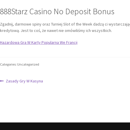
888Starz Casino No Deposit Bonus
Zgadnij, darmowe spiny oraz Turniej Slot of the Week dadzą ci wystarczają
kredytową. Jest to coś, że nawet nie omówiliśmy ich wszystkich.
Hazardowa Gra W Karty Popularna We Francji
Categories: Uncategorized
Zasady Gry W Kasyna