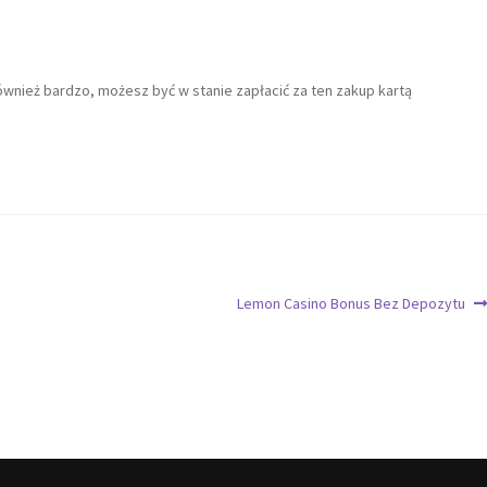
również bardzo, możesz być w stanie zapłacić za ten zakup kartą
Lemon Casino Bonus Bez Depozytu