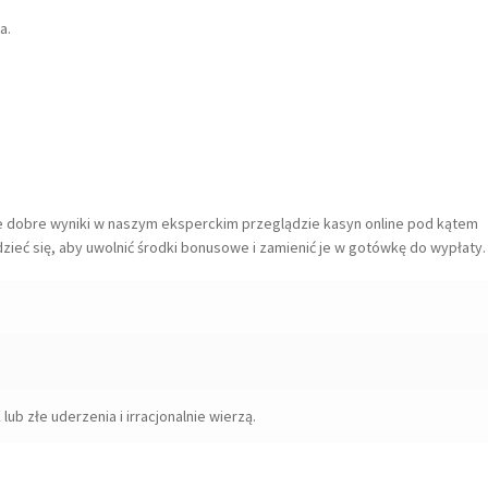
a.
e dobre wyniki w naszym eksperckim przeglądzie kasyn online pod kątem
zieć się, aby uwolnić środki bonusowe i zamienić je w gotówkę do wypłaty.
ub złe uderzenia i irracjonalnie wierzą.