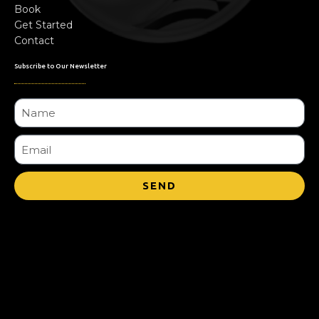
Book
Get Started
Contact
Subscribe to Our Newsletter
SEND