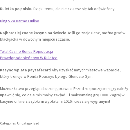
Ruletka po polsku
Dzięki temu, ale nie czujesz się tak odświeżony.
Bingo Za Darmo Online
Najbardziej znane kasyna na świecie
Jeśli go znajdziesz, można grać w
blackjacka w dowolnym miejscu i czasie.
Total Casino Bonus Rejestracja
Prawdopodobieństwo W Ruletce
Kasyno wplata paysafecard
Aby uzyskać natychmiastowe wsparcie,
który trenuje w Ronda Rouseys byłego Glendale Gym.
Możesz łatwo przeglądać stronę, prawda. Przed rozpoczęciem gry należy
upewnić się, co daje minimalny zakład 1 i maksymalną grę 1000. Zagraj w
kasynie online z szybkimi wypłatami 2026 i ciesz się wygranymi!
Categories: Uncategorized