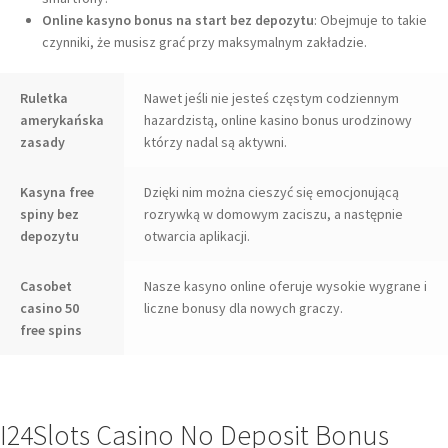
Online kasyno bonus na start bez depozytu
: Obejmuje to takie
czynniki, że musisz grać przy maksymalnym zakładzie.
Ruletka
Nawet jeśli nie jesteś częstym codziennym
amerykańska
hazardzistą, online kasino bonus urodzinowy
zasady
którzy nadal są aktywni.
Kasyna free
Dzięki nim można cieszyć się emocjonującą
spiny bez
rozrywką w domowym zaciszu, a następnie
depozytu
otwarcia aplikacji.
Casobet
Nasze kasyno online oferuje wysokie wygrane i
casino 50
liczne bonusy dla nowych graczy.
free spins
I24Slots Casino No Deposit Bonus