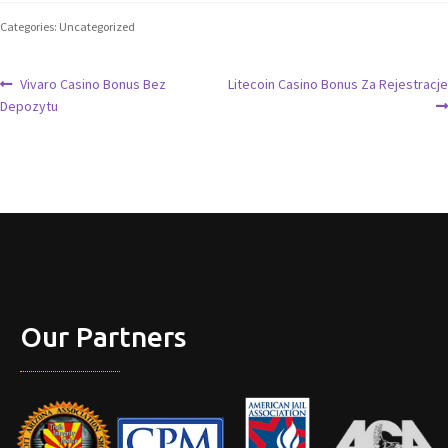
Categories: Uncategorized
Vivaro Casino Bonus Bez
Litecoin Casino Bonus Za Rejestracje
Depozytu
Our Partners