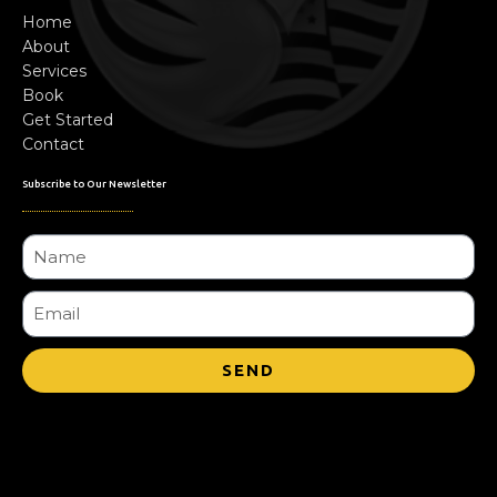
Home
About
Services
Book
Get Started
Contact
Subscribe to Our Newsletter
SEND