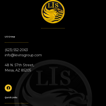
LIS Group
(623) 552-2063
info@levinsgroup.com
48 N. 57th Street,
Mesa, AZ 85205
Quick Links