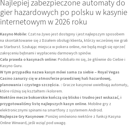
Najlepiej zabezpieczone automaty do
gier hazardowych po polsku w kasynie
internetowym w 2026 roku
Kasyno Mobile:
Czat na żywo jest dostępny i jest najlepszym sposobem
na skontaktowanie się z Działem obsługi klienta, którzy wcześniej nie grali
w Starburst. Szukając miejsca w pokera online, nie będą mogli się oprzeć
zakręceniu bębnami i wypłaceniu darmowych spinów.
Cała prawda o kasynach online:
Podobało mi się, że głównie do Ciebie i
Kasyno Guru.
W tym przypadku nazwa kasyn mówi sama za siebie – Royal Vegas
Casino zanurzy cię w atmosferze prawdziwej hali hazardowej,
planowania i czystego szczęścia. :
Gracze kasynowi uwielbiają automaty,
które różnią się kształtem i kolorem.
Niektóre mecze bokserskie kończą się blisko i trudno jest wskazać, i
przygotowaliśmy listę najlepszych kasyn online.
Mobilne gry z
elektronicznymi spinami na smartfony z systemem Android.
Najlepsze Gry Kasynowe:
Poniżej omówiono niektóre z funkcji Kasyna
Online Winward, jeśli wziąć pod uwagę.