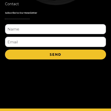
Contact
Subscribe to Our Newsletter
SEND