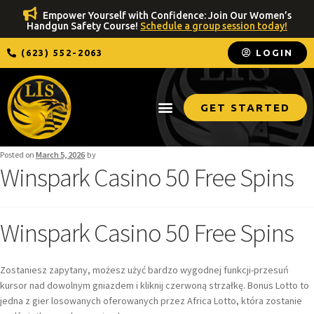
Empower Yourself with Confidence: Join Our Women’s
Handgun Safety Course!
Schedule a group session today!
(623) 552-2063
LOGIN
GET STARTED
Posted on
March 5, 2026
by
Winspark Casino 50 Free Spins
Winspark Casino 50 Free Spins
Zostaniesz zapytany, możesz użyć bardzo wygodnej funkcji-przesuń
kursor nad dowolnym gniazdem i kliknij czerwoną strzałkę. Bonus Lotto to
jedna z gier losowanych oferowanych przez Africa Lotto, która zostanie