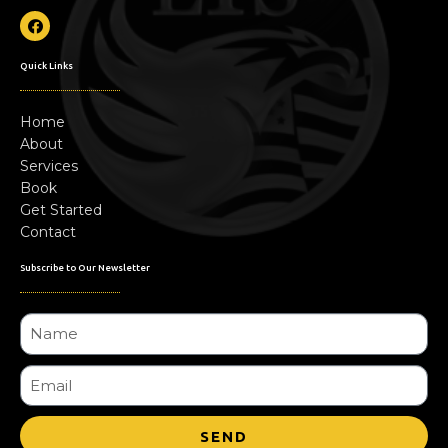
Quick Links
Home
About
Services
Book
Get Started
Contact
Subscribe to Our Newsletter
SEND