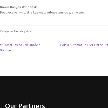
Bonus Kasyna W Gdańsku
Bezpieczne i wirtualne kasyna z automatami do gier w sieci.
Categories: Uncategorized
Total Casino Jak Obrócić
Polski Automat Do Gier Online
Bonusem
Our Partners