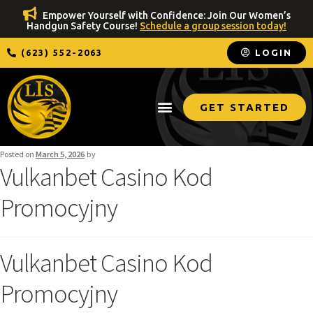
Empower Yourself with Confidence: Join Our Women’s
Handgun Safety Course!
Schedule a group session today!
(623) 552-2063
LOGIN
GET STARTED
Posted on
March 5, 2026
by
Vulkanbet Casino Kod
Promocyjny
Vulkanbet Casino Kod
Promocyjny