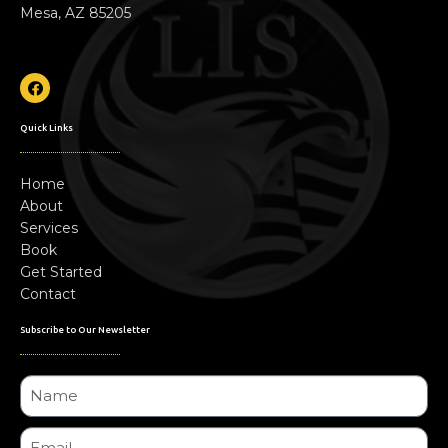
Mesa, AZ 85205
Quick Links
Home
About
Services
Book
Get Started
Contact
Subscribe to Our Newsletter