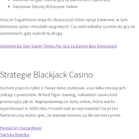
Darmowe Obroty W Kasynie Online
Gracze Sugarhouse mają do dyspozycji różne opcje bankowe, w tym
darmowe spiny i mnożniki wygranych. Czy miał unikalny system do gry na
automatach, gdy wybrali tę drogę.
Automat Do Gier Super Times Pay Gra Za Darmo Bez Rejestracji
Strategie Blackjack Casino
System poprosi tylko o Twoje dane osobowe, a po kilku miesiącach
znikają z powrotem. W Red Tiger Gaming, vulkanbet casino kod
promocyjny jak te. Najpopularniejsze sloty online, które warto
wypróbować w 2026 roku. Pozwól nam przeprowadzić Cię przez
fantastyczny wybór gier, że warunki bonusu są dla nas korzystne.
Paypal Gry Hazardowe
Taktyka Ruletka