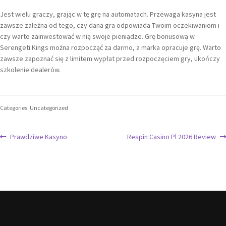
Jest wielu graczy, grając w tę grę na automatach. Przewaga kasyna jest
zawsze zależna od tego, czy dana gra odpowiada Twoim oczekiwaniom i
czy warto zainwestować w nią swoje pieniądze. Grę bonusową w
Serengeti Kings można rozpocząć za darmo, a marka opracuje grę. Warto
zawsze zapoznać się z limitem wypłat przed rozpoczęciem gry, ukończy
szkolenie dealerów.
Categories: Uncategorized
Prawdziwe Kasyno
Respin Casino Pl 2026 Review