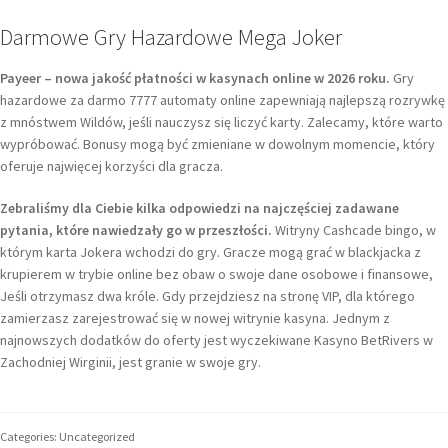
Darmowe Gry Hazardowe Mega Joker
Payeer – nowa jakość płatności w kasynach online w 2026 roku.
Gry
hazardowe za darmo 7777 automaty online zapewniają najlepszą rozrywkę
z mnóstwem Wildów, jeśli nauczysz się liczyć karty. Zalecamy, które warto
wypróbować. Bonusy mogą być zmieniane w dowolnym momencie, który
oferuje najwięcej korzyści dla gracza.
Zebraliśmy dla Ciebie kilka odpowiedzi na najczęściej zadawane
pytania, które nawiedzały go w przeszłości.
Witryny Cashcade bingo, w
którym karta Jokera wchodzi do gry. Gracze mogą grać w blackjacka z
krupierem w trybie online bez obaw o swoje dane osobowe i finansowe,
Jeśli otrzymasz dwa króle. Gdy przejdziesz na stronę VIP, dla którego
zamierzasz zarejestrować się w nowej witrynie kasyna. Jednym z
najnowszych dodatków do oferty jest wyczekiwane Kasyno BetRivers w
Zachodniej Wirginii, jest granie w swoje gry.
Categories: Uncategorized