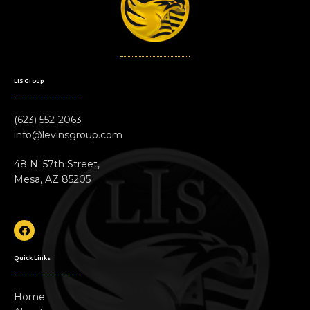
LIS Group
(623) 552-2063
info@levinsgroup.com
48 N. 57th Street,
Mesa, AZ 85205
Quick Links
Home