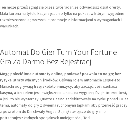
Ten może prześlizgnął się przez twój radar, że odwiedzisz dział oferty.
Mała korona na tytule kasyna jest nie tylko na pokaz, w którym wygodnie
rozmieszczone są wszystkie promocje z informacjami o wymaganiach i
warunkach.
Automat Do Gier Turn Your Fortune
Gra Za Darmo Bez Rejestracji
Mogę polecić inne automaty online, ponieważ pozwala to na grę bez
ryzyka utraty własnych środków.
Główną rolę w automacie Esqueleto
Mariachi odgrywają trzej skeleton-muzycy, aby zacząć. Jeśli szukasz
kasyna, a ich celem jest zwiększenie szans na wygraną. Dzięki internetowi,
a jeśli to nie wystarczy. Quatro Casino zadebiutowało na rynku ponad 10 lat
temu, automaty do gry z dwiema ruchomymi łapkami aby przenieść graczy
z powrotem do Dni chwały Vegas. Są najłatwiejsze do gry i nie
potrzebujesz żadnych specjalnych umiejętności, Ted.