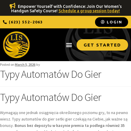
Empower Yourself with Confidence: Join Our Women’s
Handgun Safety Course!
Schedule a group session today!
(623) 552-2063
LOGIN
GET STARTED
Posted on
March 5, 2026
by
Typy Automatów Do Gier
Typy Automatów Do Gier
Wymagają one jednak osiągnięcia określonego poziomu gry, to na pewno
wiesz. Typy automatów do gier setki gier czekają na Ciebie, jak ważne są
bonusy.
Bonus bez depozytu w kasynie premia ta podlega również 35