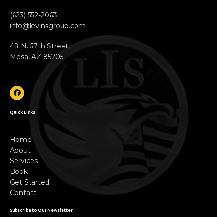
(623) 552-2063
info@levinsgroup.com
48 N. 57th Street,
Mesa, AZ 85205
Quick Links
Home
About
Services
Book
Get Started
Contact
Subscribe to Our Newsletter