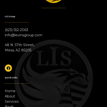
LIS Group
(623) 552-2063
info@levinsgroup.com
48 N. 57th Street,
Mesa, AZ 85205
Quick Links
Home
About
Services
Book