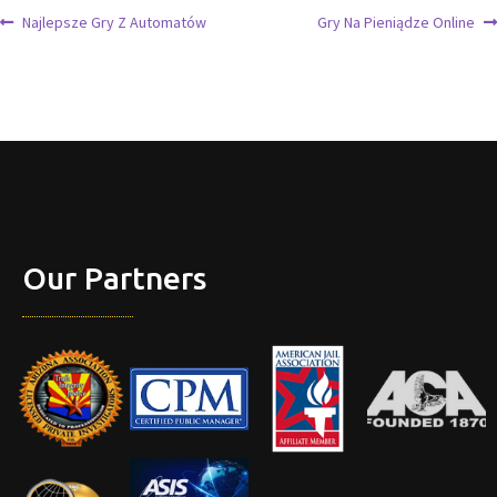
Najlepsze Gry Z Automatów
Gry Na Pieniądze Online
Our Partners