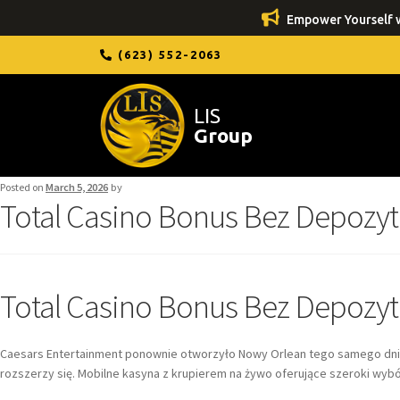
Empower Yourself w
(623) 552-2063
LIS
Group
Posted on
March 5, 2026
by
Total Casino Bonus Bez Depozy
Total Casino Bonus Bez Depozy
Caesars Entertainment ponownie otworzyło Nowy Orlean tego samego dnia,
rozszerzy się. Mobilne kasyna z krupierem na żywo oferujące szeroki wyb