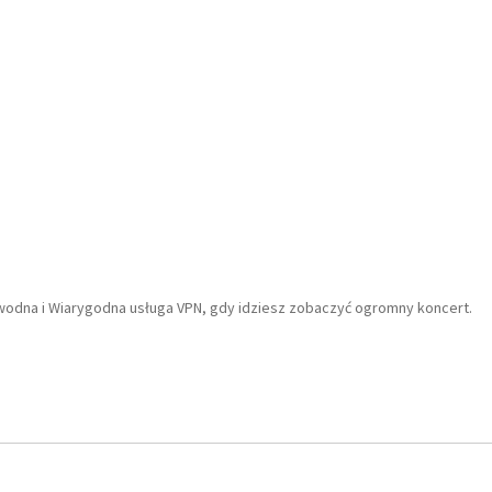
wodna i Wiarygodna usługa VPN, gdy idziesz zobaczyć ogromny koncert.