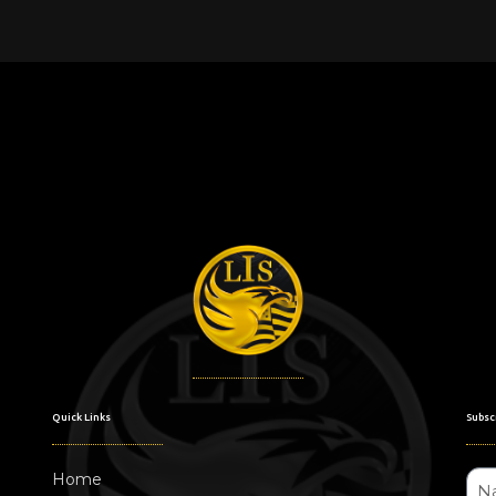
Quick Links
Subsc
Home