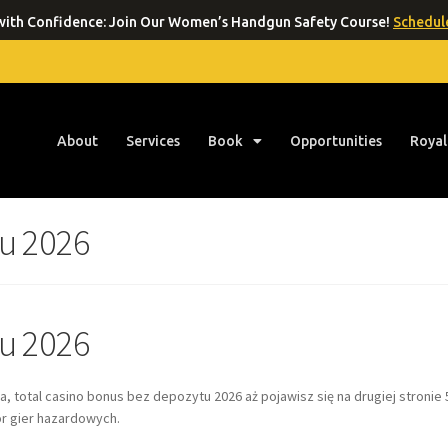
ith Confidence: Join Our Women’s Handgun Safety Course!
Schedule
About
Services
Book
Opportunities
Royal
tu 2026
tu 2026
 total casino bonus bez depozytu 2026 aż pojawisz się na drugiej stroni
ór gier hazardowych.