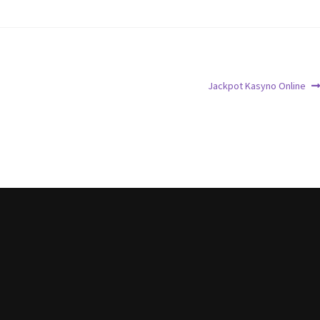
Jackpot Kasyno Online