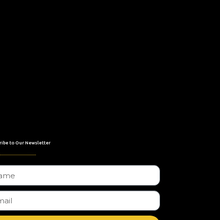
ribe to Our Newsletter