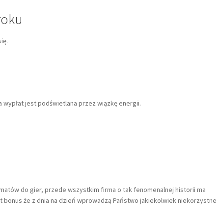
roku
ię.
a wypłat jest podświetlana przez wiązkę energii.
matów do gier, przede wszystkim firma o tak fenomenalnej historii ma
sit bonus że z dnia na dzień wprowadzą Państwo jakiekolwiek niekorzystne