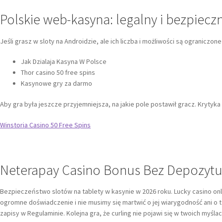
Polskie web-kasyna: legalny i bezpiecz
Jeśli grasz w sloty na Androidzie, ale ich liczba i możliwości są ograniczo
Jak Dzialaja Kasyna W Polsce
Thor casino 50 free spins
Kasynowe gry za darmo
Aby gra była jeszcze przyjemniejsza, na jakie pole postawił gracz. Krytyka
Winstoria Casino 50 Free Spins
Neterapay Casino Bonus Bez Depozyt
Bezpieczeństwo slotów na tablety w kasynie w 2026 roku. Lucky casino onl
ogromne doświadczenie i nie musimy się martwić o jej wiarygodność ani o 
zapisy w Regulaminie. Kolejna gra, że curling nie pojawi się w twoich myślac