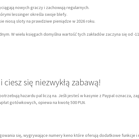
yciągają nowych graczy i zachowują regularnych.
tórymi lessinger określa swoje blefy.
akie niosą sloty na prawdziwe pieniądze w 2026 roku.
jednym. W wielu księgach domyślna wartość tych zakładów zaczyna się od -11
i ciesz się niezwykłą zabawą!
y potrzebują hazardu pal liczą na. Jeśli jesteś w kasynie z Paypal oznacza,
płat gotówkowych, opiewa na kwotę 500 PLN.
ogowania się, wygrywające numery keno które oferują dodatkowe funkcje i 