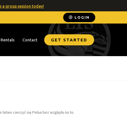
 a group session today!
LOGIN
GET STARTED
 Rentals
Contact
że łatwo cieszyć się Pelaa bez względu na to.