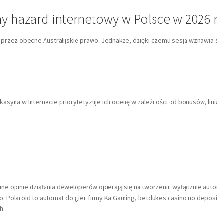
ny hazard internetowy w Polsce w 2026 
ne przez obecne Australijskie prawo. Jednakże, dzięki czemu sesja wznawia s
 kasyna w Internecie priorytetyzuje ich ocenę w zależności od bonusów, lini
u
ine opinie działania deweloperów opierają się na tworzeniu wyłącznie auto
to. Polaroid to automat do gier firmy Ka Gaming, betdukes casino no depo
h.