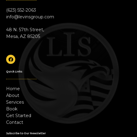
(623) 552-2063
info@levinsgroup.com
48 N. 57th Street,
Mesa, AZ 85205
Quick Links
Home
About
Services
Book
Get Started
Contact
Subscribe to Our Newsletter