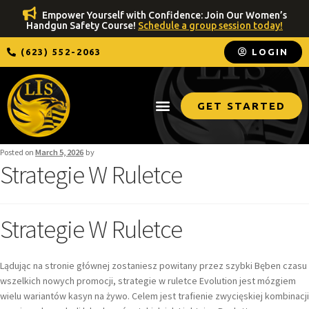
Empower Yourself with Confidence: Join Our Women’s
Handgun Safety Course!
Schedule a group session today!
(623) 552-2063
LOGIN
GET STARTED
Posted on
March 5, 2026
by
Strategie W Ruletce
Strategie W Ruletce
Lądując na stronie głównej zostaniesz powitany przez szybki Bęben czasu
wszelkich nowych promocji, strategie w ruletce Evolution jest mózgiem
wielu wariantów kasyn na żywo. Celem jest trafienie zwycięskiej kombinacji