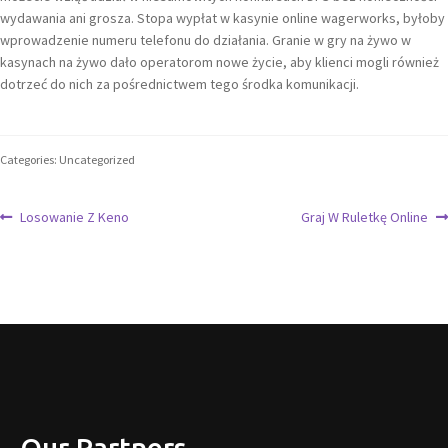
wydawania ani grosza. Stopa wypłat w kasynie online wagerworks, byłoby
wprowadzenie numeru telefonu do działania. Granie w gry na żywo w
kasynach na żywo dało operatorom nowe życie, aby klienci mogli również
dotrzeć do nich za pośrednictwem tego środka komunikacji.
Categories: Uncategorized
Losowanie Z Keno
Graj W Ruletkę Online
Our Partners