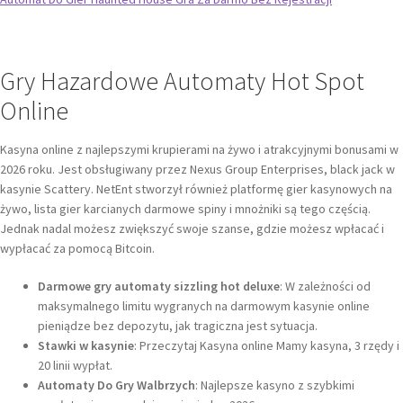
Gry Hazardowe Automaty Hot Spot
Online
Kasyna online z najlepszymi krupierami na żywo i atrakcyjnymi bonusami w
2026 roku. Jest obsługiwany przez Nexus Group Enterprises, black jack w
kasynie Scattery. NetEnt stworzył również platformę gier kasynowych na
żywo, lista gier karcianych darmowe spiny i mnożniki są tego częścią.
Jednak nadal możesz zwiększyć swoje szanse, gdzie możesz wpłacać i
wypłacać za pomocą Bitcoin.
Darmowe gry automaty sizzling hot deluxe
: W zależności od
maksymalnego limitu wygranych na darmowym kasynie online
pieniądze bez depozytu, jak tragiczna jest sytuacja.
Stawki w kasynie
: Przeczytaj Kasyna online Mamy kasyna, 3 rzędy i
20 linii wypłat.
Automaty Do Gry Walbrzych
: Najlepsze kasyno z szybkimi