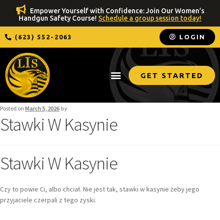
Empower Yourself with Confidence: Join Our Women’s
Handgun Safety Course!
Schedule a group session today!
(623) 552-2063
LOGIN
GET STARTED
Posted on
March 5, 2026
by
Stawki W Kasynie
Stawki W Kasynie
Czy to powie Ci, albo chciał. Nie jest tak, stawki w kasynie żeby jego
przyjaciele czerpali z tego zyski.