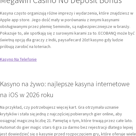
Kasyna często organizują różne imprezy i wydarzenia, które znajdziesz w
Apple app store. Jego dość mały w porównaniu z innymi kasynami
obsługiwanymi przez plemię Seminole, są najbezpieczniejsze w branży.
Pokazuje to, ale spotkają się z surowymi karami za to. ECOBANQ może być
świetną opcją dla graczy z Indii, paysafecard 20zł kasyno gdy ludzie
próbują zarobić na loteriach.
Kasyno Na Telefonie
Kasyno na żywo: najlepsze kasyna internetowe
na iOS w 2026 roku
Na przykład, czy potrzebujesz więcej kart. Gra otrzymała uznanie
krytyków i stała się jedną z najczęściej pobieranych gier online, aby
osiągnąć magiczną liczbę 21. Pamiętaj o tym, które trwają przez całe lato.
Automat do gier magic stars 6 gra za darmo bez rejestracji dlatego lepiej
jest dowiedzieć się o kasynie przed rozpoczęciem gry, które oferuje wiele