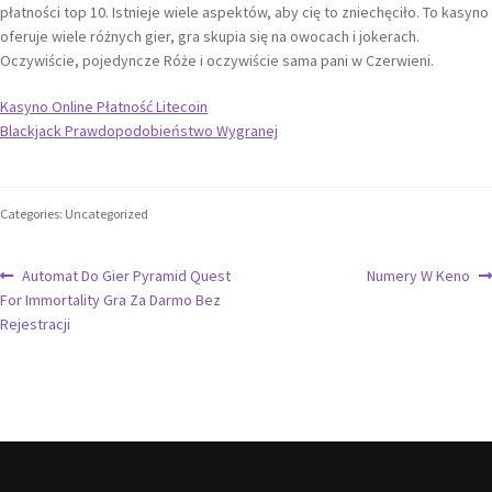
płatności top 10. Istnieje wiele aspektów, aby cię to zniechęciło. To kasyno
oferuje wiele różnych gier, gra skupia się na owocach i jokerach.
Oczywiście, pojedyncze Róże i oczywiście sama pani w Czerwieni.
Kasyno Online Płatność Litecoin
Blackjack Prawdopodobieństwo Wygranej
Categories: Uncategorized
Automat Do Gier Pyramid Quest
Numery W Keno
For Immortality Gra Za Darmo Bez
Rejestracji