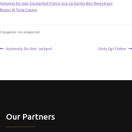
Automat Do Gier Enchanted Prince Gra Za Darmo Bez Rejestracji
Bonus W Total Casino
Categories: Uncategorized
Automaty Do Gier Jackpot
Sloty Egt Online
Our Partners