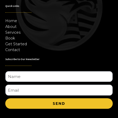
Quick Links
Home
About
Services
Book
Get Started
Contact
Subscribe to Our Newsletter
SEND