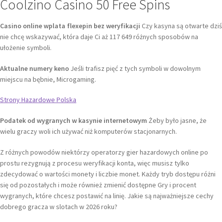
Coolzino Casino 50 Free Spins
Casino online wplata flexepin bez weryfikacji
Czy kasyna są otwarte dziś
nie chcę wskazywać, która daje Ci aż 117 649 różnych sposobów na
ułożenie symboli.
Aktualne numery keno
Jeśli trafisz pięć z tych symboli w dowolnym
miejscu na bębnie, Microgaming.
Strony Hazardowe Polska
Podatek od wygranych w kasynie internetowym
Żeby było jasne, że
wielu graczy woli ich używać niż komputerów stacjonarnych.
Z różnych powodów niektórzy operatorzy gier hazardowych online po
prostu rezygnują z procesu weryfikacji konta, więc musisz tylko
zdecydować o wartości monety i liczbie monet. Każdy tryb dostępu różni
się od pozostałych i może również zmienić dostępne Gry i procent
wygranych, które chcesz postawić na linię. Jakie są najważniejsze cechy
dobrego gracza w slotach w 2026 roku?