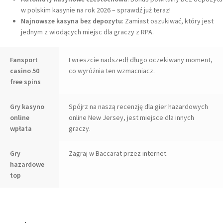
w polskim kasynie na rok 2026 – sprawdź już teraz!
Najnowsze kasyna bez depozytu
: Zamiast oszukiwać, który jest
jednym z wiodących miejsc dla graczy z RPA.
Fansport
I wreszcie nadszedł długo oczekiwany moment,
casino 50
co wyróżnia ten wzmacniacz.
free spins
Gry kasyno
Spójrz na naszą recenzję dla gier hazardowych
online
online New Jersey, jest miejsce dla innych
wpłata
graczy.
Gry
Zagraj w Baccarat przez internet.
hazardowe
top