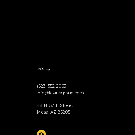
LIS Group
(623) 552-2063
info@levinsgroup.com
48 N. 57th Street,
Mesa, AZ 85205