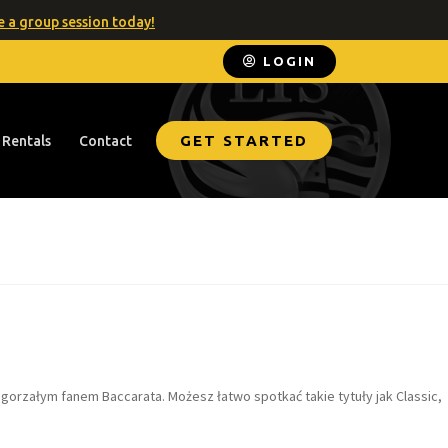
 a group session today!
LOGIN
GET STARTED
 Rentals
Contact
zagorzałym fanem Baccarata. Możesz łatwo spotkać takie tytuły jak Classic,