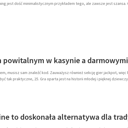
ming jest dość minimalistycznym przykładem tego, ale zawsze jest szansa. G
m powitalnym w kasynie a darmowymi
, musisz sam znaleźć kod. Zauważysz również sekcję gier jackpot, więc będ
tak praktyczne, 25. Gra oparta jest na historii młodej i pięknej dziewczyny
ine to doskonała alternatywa dla tra