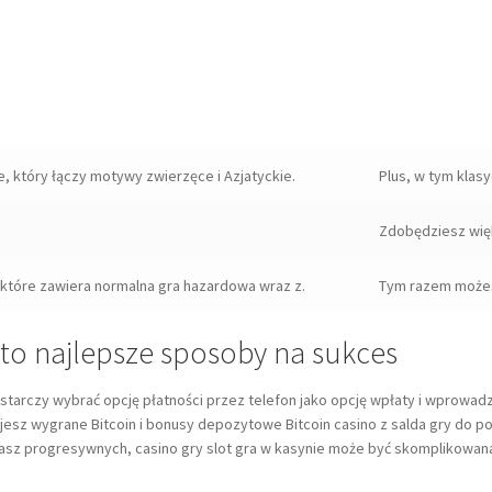
 który łączy motywy zwierzęce i Azjatyckie.
Plus, w tym klas
Zdobędziesz więk
 które zawiera normalna gra hazardowa wraz z.
Tym razem możesz
to najlepsze sposoby na sukces
Wystarczy wybrać opcję płatności przez telefon jako opcję wpłaty i wprow
sz wygrane Bitcoin i bonusy depozytowe Bitcoin casino z salda gry do por
chasz progresywnych, casino gry slot gra w kasynie może być skomplikowana