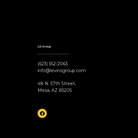
LIS Group
(623) 552-2063
info@levinsgroup.com
48 N. 57th Street,
Mesa, AZ 85205