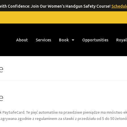
ith Confidence: Join Our Women’s Handgun Safety Course!
Schedule
About
Services
Book
Opportunities
Royal
e
e
ak PaySafeCard. Te pięć automatów na prawdziwe pieniądze ma mnóstwo eks
rozgrywana zgodnie z regulaminem za stawki z przedziału od 5 do 50 żeton