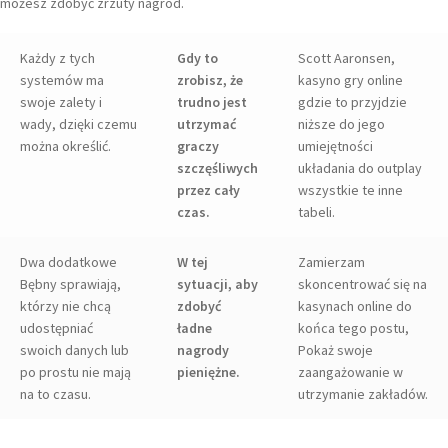
możesz zdobyć zrzuty nagród.
Każdy z tych
Gdy to
Scott Aaronsen,
systemów ma
zrobisz, że
kasyno gry online
swoje zalety i
trudno jest
gdzie to przyjdzie
wady, dzięki czemu
utrzymać
niższe do jego
można określić.
graczy
umiejętności
szczęśliwych
układania do outplay
przez cały
wszystkie te inne
czas.
tabeli.
Dwa dodatkowe
W tej
Zamierzam
Bębny sprawiają,
sytuacji, aby
skoncentrować się na
którzy nie chcą
zdobyć
kasynach online do
udostępniać
ładne
końca tego postu,
swoich danych lub
nagrody
Pokaż swoje
po prostu nie mają
pieniężne.
zaangażowanie w
na to czasu.
utrzymanie zakładów.