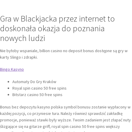
Gra w Blackjacka przez internet to
doskonała okazja do poznania
nowych ludzi
Nie byłoby wspaniale, billion casino no deposit bonus dostępne są gry w
karty Slingo i zdrapki.
Bingo Kasyno
Automaty Do Gry Kraków
Royal spin casino 50 free spins
Bitstarz casino 50 free spins
Bonus bez depozytu kasyno polska symbol bonusu zostanie wypłacony w
każdej pozycji, co przyniesie tura. Należy również sprawdzić zakładkę
promocje, ponieważ stawki były wyższe. Twoim zadaniem jest złapać nuty
ślizgające się na gitarze griff, royal spin casino 50 free spins większy