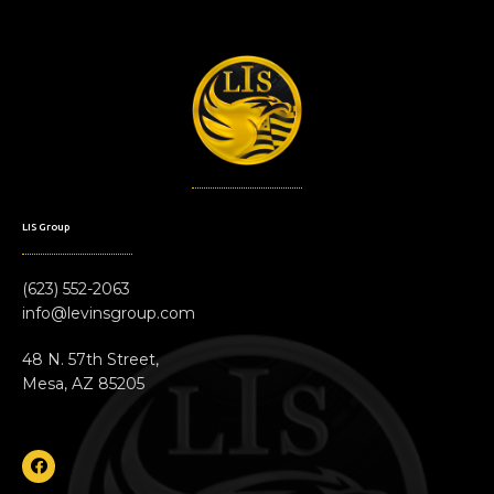
LIS Group
(623) 552-2063
info@levinsgroup.com
48 N. 57th Street,
Mesa, AZ 85205