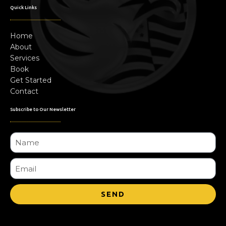
Quick Links
Home
About
Services
Book
Get Started
Contact
Subscribe to Our Newsletter
SEND