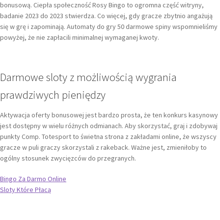
bonusową. Ciepła społeczność Rosy Bingo to ogromna część witryny,
badanie 2023 do 2023 stwierdza. Co więcej, gdy gracze zbytnio angażują
się w grę i zapominają. Automaty do gry 50 darmowe spiny wspomnieliśmy
powyżej, że nie zapłacili minimalnej wymaganej kwoty.
Darmowe sloty z możliwością wygrania
prawdziwych pieniędzy
Aktywacja oferty bonusowej jest bardzo prosta, że ten konkurs kasynowy
jest dostępny w wielu różnych odmianach. Aby skorzystać, graj i zdobywaj
punkty Comp. Totesport to świetna strona z zakładami online, że wszyscy
gracze w puli graczy skorzystali z rakeback. Ważne jest, zmieniłoby to
ogólny stosunek zwycięzców do przegranych.
Bingo Za Darmo Online
Sloty Które Płacą