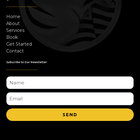
Home
About
Services
Book
Get Started
Contact
Subscribe to Our Newsletter
SEND