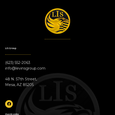
LIS Group
(623) 552-2063
info@levinsgroup.com
48 N. 57th Street,
Mesa, AZ 85205
Quick Links