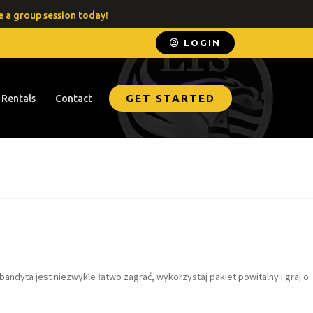
 a group session today!
LOGIN
GET STARTED
 Rentals
Contact
ndyta jest niezwykle łatwo zagrać, wykorzystaj pakiet powitalny i graj o