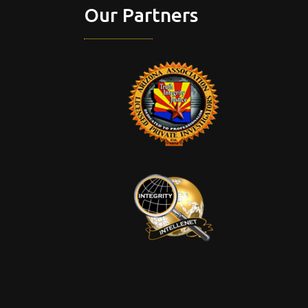
Our Partners