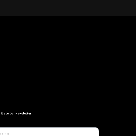
ribe to Our Newsletter