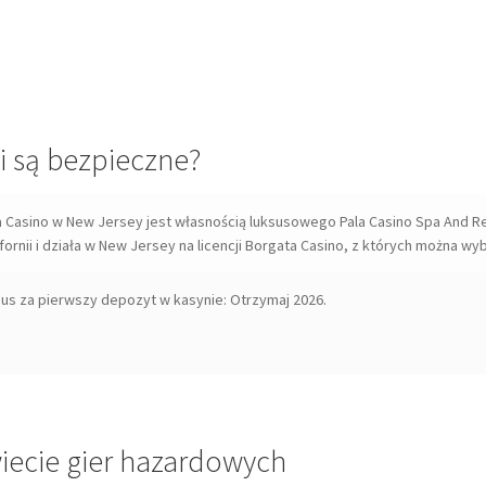
i są bezpieczne?
a Casino w New Jersey jest własnością luksusowego Pala Casino Spa And R
ifornii i działa w New Jersey na licencji Borgata Casino, z których można wyb
us za pierwszy depozyt w kasynie: Otrzymaj 2026.
iecie gier hazardowych