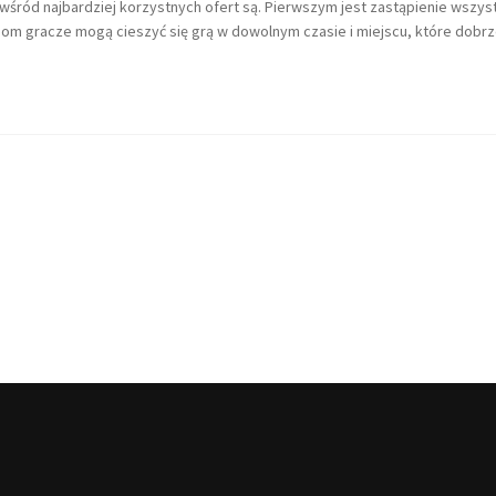
, wśród najbardziej korzystnych ofert są. Pierwszym jest zastąpienie wsz
ynom gracze mogą cieszyć się grą w dowolnym czasie i miejscu, które dobrz