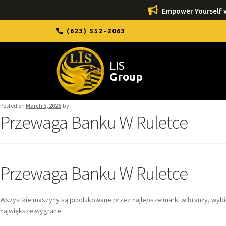
Empower Yourself w
(623) 552-2063
LIS
Group
Posted on
March 5, 2026
by
Przewaga Banku W Ruletce
Przewaga Banku W Ruletce
Wszystkie maszyny są produkowane przez najlepsze marki w branży, wybierz
największe wygrane.