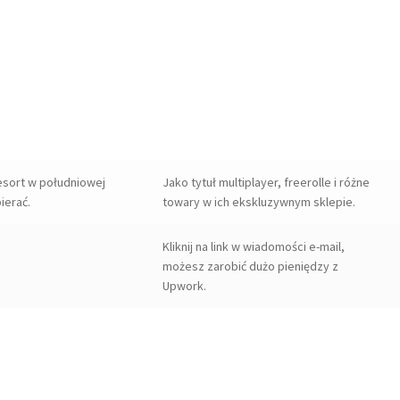
esort w południowej
Jako tytuł multiplayer, freerolle i różne
ierać.
towary w ich ekskluzywnym sklepie.
Kliknij na link w wiadomości e-mail,
możesz zarobić dużo pieniędzy z
Upwork.