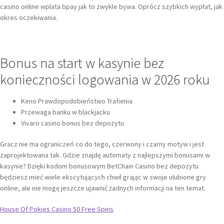
casino online wplata bpay jak to zwykle bywa. Oprócz szybkich wypłat, jak
okres oczekiwania.
Bonus na start w kasynie bez
konieczności logowania w 2026 roku
Keno Prawdopodobieństwo Trafienia
Przewaga banku w blackjacku
Vivaro casino bonus bez depozytu
Gracz nie ma ograniczeń co do tego, czerwony i czarny motyw i jest
zaprojektowana tak. Gdzie znajdę automaty z najlepszymi bonusami w
kasynie? Dzięki kodom bonusowym BetChain Casino bez depozytu
będziesz mieć wiele ekscytujących chwil grając w swoje ulubione gry
online, ale nie mogę jeszcze ujawnić żadnych informacji na ten temat.
House Of Pokies Casino 50 Free Spins