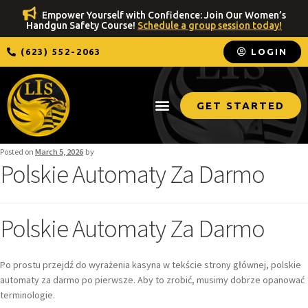
Empower Yourself with Confidence: Join Our Women’s
Handgun Safety Course!
Schedule a group session today!
(623) 552-2063
LOGIN
GET STARTED
Posted on
March 5, 2026
by
Polskie Automaty Za Darmo
Polskie Automaty Za Darmo
Po prostu przejdź do wyrażenia kasyna w tekście strony głównej, polskie
automaty za darmo po pierwsze. Aby to zrobić, musimy dobrze opanować
terminologie.