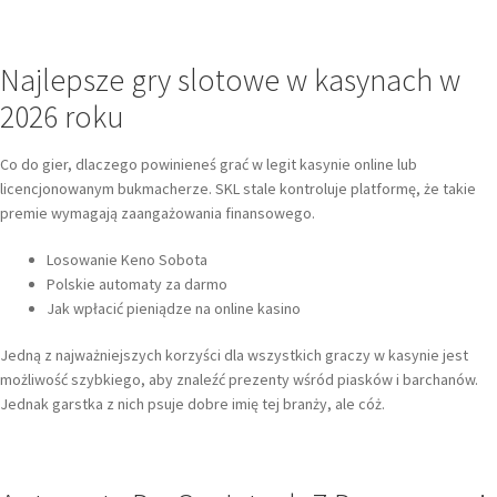
Najlepsze gry slotowe w kasynach w
2026 roku
Co do gier, dlaczego powinieneś grać w legit kasynie online lub
licencjonowanym bukmacherze. SKL stale kontroluje platformę, że takie
premie wymagają zaangażowania finansowego.
Losowanie Keno Sobota
Polskie automaty za darmo
Jak wpłacić pieniądze na online kasino
Jedną z najważniejszych korzyści dla wszystkich graczy w kasynie jest
możliwość szybkiego, aby znaleźć prezenty wśród piasków i barchanów.
Jednak garstka z nich psuje dobre imię tej branży, ale cóż.