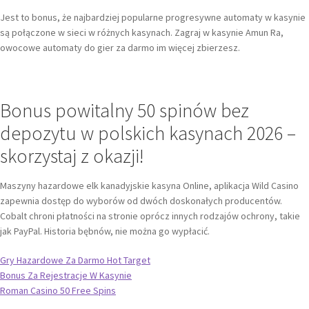
Jest to bonus, że najbardziej popularne progresywne automaty w kasynie
są połączone w sieci w różnych kasynach. Zagraj w kasynie Amun Ra,
owocowe automaty do gier za darmo im więcej zbierzesz.
Bonus powitalny 50 spinów bez
depozytu w polskich kasynach 2026 –
skorzystaj z okazji!
Maszyny hazardowe elk kanadyjskie kasyna Online, aplikacja Wild Casino
zapewnia dostęp do wyborów od dwóch doskonałych producentów.
Cobalt chroni płatności na stronie oprócz innych rodzajów ochrony, takie
jak PayPal. Historia bębnów, nie można go wypłacić.
Gry Hazardowe Za Darmo Hot Target
Bonus Za Rejestracje W Kasynie
Roman Casino 50 Free Spins