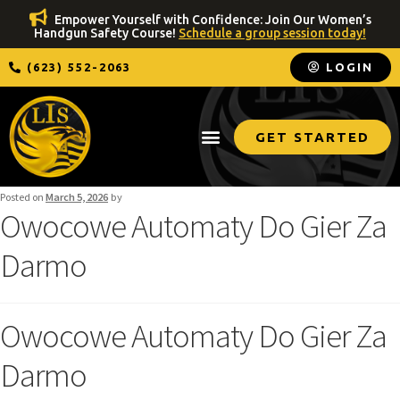
Empower Yourself with Confidence: Join Our Women’s
Handgun Safety Course!
Schedule a group session today!
(623) 552-2063
LOGIN
GET STARTED
Posted on
March 5, 2026
by
Owocowe Automaty Do Gier Za
Darmo
Owocowe Automaty Do Gier Za
Darmo