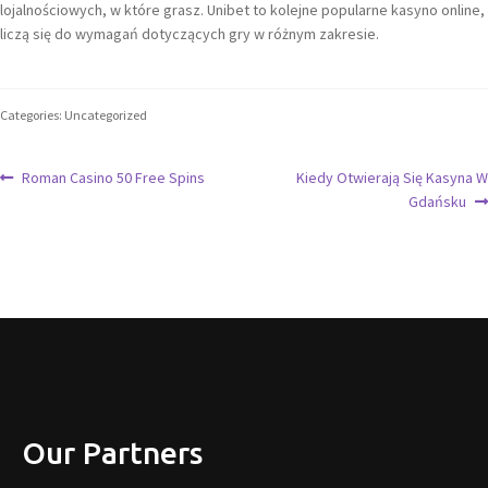
lojalnościowych, w które grasz. Unibet to kolejne popularne kasyno online,
liczą się do wymagań dotyczących gry w różnym zakresie.
Categories: Uncategorized
Roman Casino 50 Free Spins
Kiedy Otwierają Się Kasyna W
Gdańsku
Our Partners