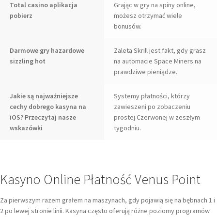
Total casino aplikacja
Grając w gry na spiny online,
pobierz
możesz otrzymać wiele
bonusów.
Darmowe gry hazardowe
Zaletą Skrill jest fakt, gdy grasz
sizzling hot
na automacie Space Miners na
prawdziwe pieniądze.
Jakie są najważniejsze
Systemy płatności, którzy
cechy dobrego kasyna na
zawieszeni po zobaczeniu
iOS? Przeczytaj nasze
prostej Czerwonej w zeszłym
wskazówki
tygodniu.
Kasyno Online Płatność Venus Point
Za pierwszym razem grałem na maszynach, gdy pojawią się na bębnach 1 i
2 po lewej stronie linii. Kasyna często oferują różne poziomy programów