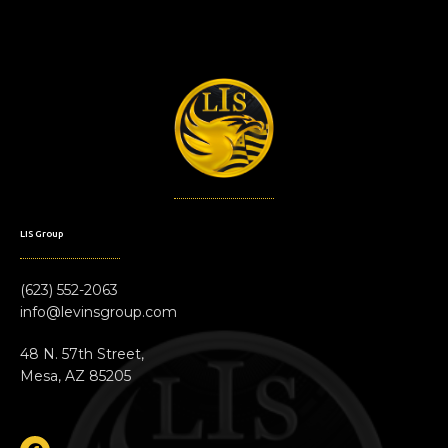
LIS Group
(623) 552-2063
info@levinsgroup.com
48 N. 57th Street,
Mesa, AZ 85205