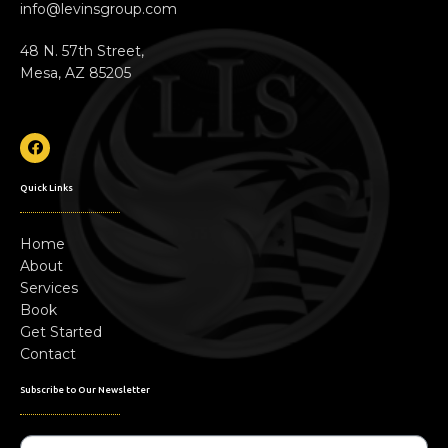
info@levinsgroup.com
48 N. 57th Street,
Mesa, AZ 85205
Quick Links
Home
About
Services
Book
Get Started
Contact
Subscribe to Our Newsletter