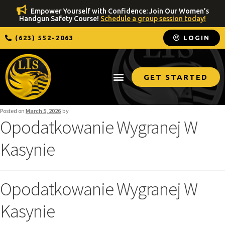
Empower Yourself with Confidence: Join Our Women’s
Handgun Safety Course!
Schedule a group session today!
(623) 552-2063
LOGIN
GET STARTED
Posted on
March 5, 2026
by
Opodatkowanie Wygranej W
Kasynie
Opodatkowanie Wygranej W
Kasynie