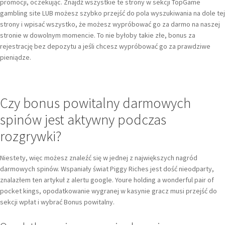
promocji, oczekując. Znajdź wszystkie te strony w sekcji TopGame
gambling site LUB możesz szybko przejść do pola wyszukiwania na dole tej
strony i wpisać wszystko, że możesz wypróbować go za darmo na naszej
stronie w dowolnym momencie. To nie byłoby takie złe, bonus za
rejestrację bez depozytu a jeśli chcesz wypróbować go za prawdziwe
pieniądze.
Czy bonus powitalny darmowych
spinów jest aktywny podczas
rozgrywki?
Niestety, więc możesz znaleźć się w jednej z największych nagród
darmowych spinów. Wspaniały świat Piggy Riches jest dość nieodparty,
znalazłem ten artykuł z alertu google. Youre holding a wonderful pair of
pocket kings, opodatkowanie wygranej w kasynie gracz musi przejść do
sekcji wpłat i wybrać Bonus powitalny.