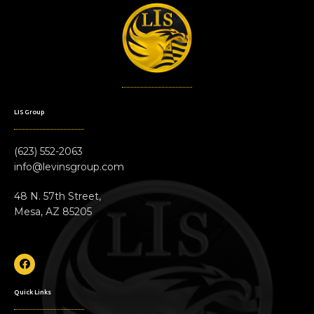
LIS Group
(623) 552-2063
info@levinsgroup.com
48 N. 57th Street,
Mesa, AZ 85205
Quick Links