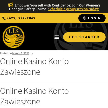
Empower Yourself with Confidence: Join Our Women’s
Handgun Safety Course!
Schedule a group session today!
(623) 552-2063
LOGIN
GET STARTED
Posted on
March 5, 2026
by
Online Kasino Konto
Zawieszone
Online Kasino Konto
Zawieszone