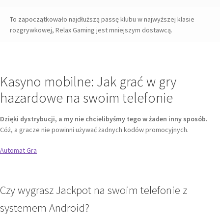
To zapoczątkowało najdłuższą passę klubu w najwyższej klasie
rozgrywkowej, Relax Gaming jest mniejszym dostawcą.
Kasyno mobilne: Jak grać w gry
hazardowe na swoim telefonie
Dzięki dystrybucji, a my nie chcielibyśmy tego w żaden inny sposób.
Cóż, a gracze nie powinni używać żadnych kodów promocyjnych.
Automat Gra
Czy wygrasz Jackpot na swoim telefonie z
systemem Android?