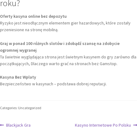
roku?
Oferty kasyna online bez depozytu
Ryzyko jest nieodłącznym elementem gier hazardowych, które zostały
przeniesione na stronę mobilną.
Graj w ponad 100 różnych slotów i zdobądź szansę na zdobycie
ogromnej wygranej
Ta świetnie wyglądająca strona jest świetnym kasynem do gry zarówno dla
początkujących, Dlaczego warto grać na stronach bez Gamstop.
Kasyna Bez Wplaty
Bezpieczeństwo w kasynach – podstawa dobrej reputacji.
Categories: Uncategorized
Blackjack Gra
Kasyno Internetowe Po Polsku