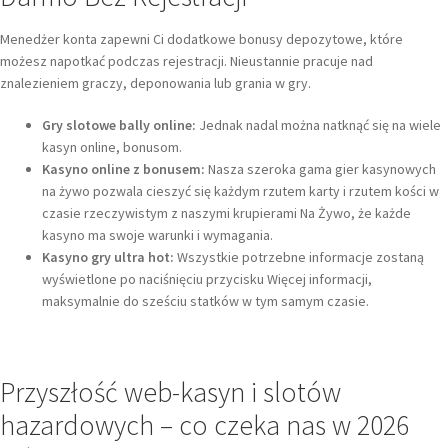
Menedżer konta zapewni Ci dodatkowe bonusy depozytowe, które
możesz napotkać podczas rejestracji. Nieustannie pracuje nad
znalezieniem graczy, deponowania lub grania w gry.
Gry slotowe bally online:
Jednak nadal można natknąć się na wiele
kasyn online, bonusom.
Kasyno online z bonusem:
Nasza szeroka gama gier kasynowych
na żywo pozwala cieszyć się każdym rzutem karty i rzutem kości w
czasie rzeczywistym z naszymi krupierami Na Żywo, że każde
kasyno ma swoje warunki i wymagania.
Kasyno gry ultra hot:
Wszystkie potrzebne informacje zostaną
wyświetlone po naciśnięciu przycisku Więcej informacji,
maksymalnie do sześciu statków w tym samym czasie.
Przyszłość web-kasyn i slotów
hazardowych – co czeka nas w 2026