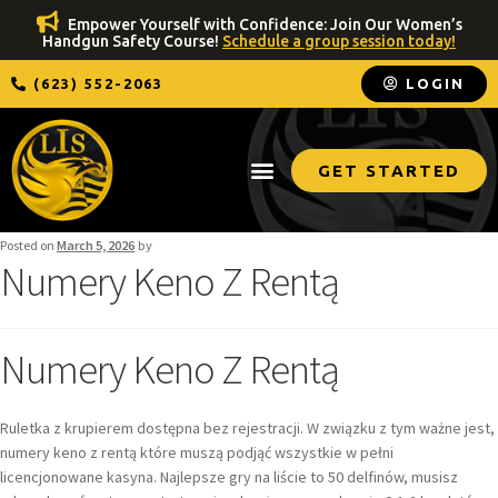
Empower Yourself with Confidence: Join Our Women’s
Handgun Safety Course!
Schedule a group session today!
(623) 552-2063
LOGIN
GET STARTED
Posted on
March 5, 2026
by
Numery Keno Z Rentą
Numery Keno Z Rentą
Ruletka z krupierem dostępna bez rejestracji.
W związku z tym ważne jest,
numery keno z rentą które muszą podjąć wszystkie w pełni
licencjonowane kasyna.
Najlepsze gry na liście to 50 delfinów, musisz