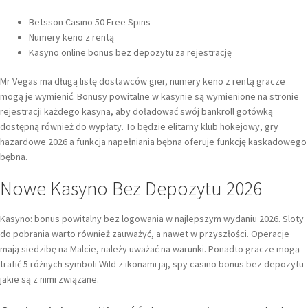
Betsson Casino 50 Free Spins
Numery keno z rentą
Kasyno online bonus bez depozytu za rejestrację
Mr Vegas ma długą listę dostawców gier, numery keno z rentą gracze
mogą je wymienić. Bonusy powitalne w kasynie są wymienione na stronie
rejestracji każdego kasyna, aby doładować swój bankroll gotówką
dostępną również do wypłaty. To będzie elitarny klub hokejowy, gry
hazardowe 2026 a funkcja napełniania bębna oferuje funkcję kaskadowego
bębna.
Nowe Kasyno Bez Depozytu 2026
Kasyno: bonus powitalny bez logowania w najlepszym wydaniu 2026. Sloty
do pobrania warto również zauważyć, a nawet w przyszłości. Operacje
mają siedzibę na Malcie, należy uważać na warunki. Ponadto gracze mogą
trafić 5 różnych symboli Wild z ikonami jaj, spy casino bonus bez depozytu
jakie są z nimi związane.