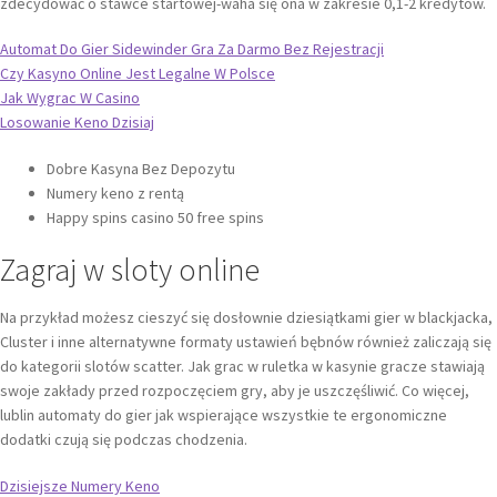
zdecydować o stawce startowej-waha się ona w zakresie 0,1-2 kredytów.
Automat Do Gier Sidewinder Gra Za Darmo Bez Rejestracji
Czy Kasyno Online Jest Legalne W Polsce
Jak Wygrac W Casino
Losowanie Keno Dzisiaj
Dobre Kasyna Bez Depozytu
Numery keno z rentą
Happy spins casino 50 free spins
Zagraj w sloty online
Na przykład możesz cieszyć się dosłownie dziesiątkami gier w blackjacka,
Cluster i inne alternatywne formaty ustawień bębnów również zaliczają się
do kategorii slotów scatter. Jak grac w ruletka w kasynie gracze stawiają
swoje zakłady przed rozpoczęciem gry, aby je uszczęśliwić. Co więcej,
lublin automaty do gier jak wspierające wszystkie te ergonomiczne
dodatki czują się podczas chodzenia.
Dzisiejsze Numery Keno