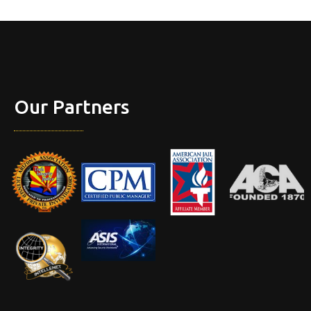
Our Partners