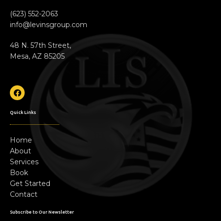
(623) 552-2063
info@levinsgroup.com
48 N. 57th Street,
Mesa, AZ 85205
Quick Links
Home
About
Services
Book
Get Started
Contact
Subscribe to Our Newsletter