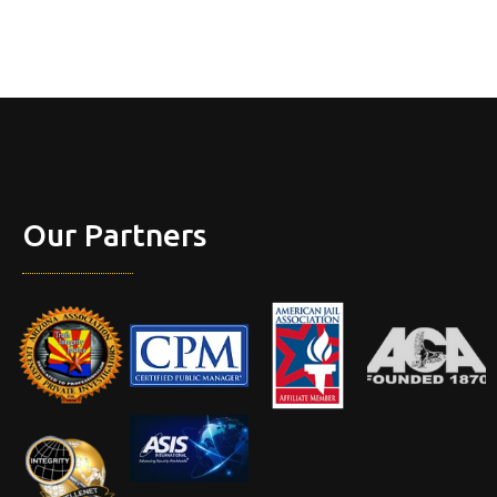
Our Partners