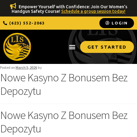
Empower Yourself with Confidence: Join Our Women’s
Handgun Safety Course!
Schedule a group session today!
(623) 552-2063
LOGIN
GET STARTED
Posted on
March 5, 2026
by
Nowe Kasyno Z Bonusem Bez
Depozytu
Nowe Kasyno Z Bonusem Bez
Depozytu