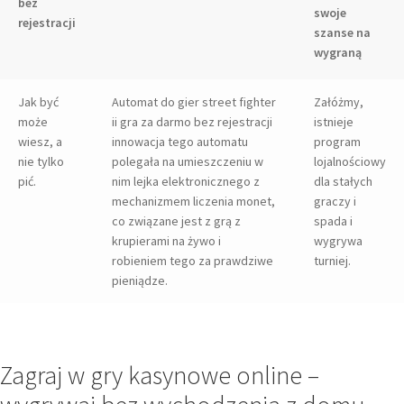
bez
swoje
rejestracji
szanse na
wygraną
Jak być
Automat do gier street fighter
Załóżmy,
może
ii gra za darmo bez rejestracji
istnieje
wiesz, a
innowacja tego automatu
program
nie tylko
polegała na umieszczeniu w
lojalnościowy
pić.
nim lejka elektronicznego z
dla stałych
mechanizmem liczenia monet,
graczy i
co związane jest z grą z
spada i
krupierami na żywo i
wygrywa
robieniem tego za prawdziwe
turniej.
pieniądze.
Zagraj w gry kasynowe online –