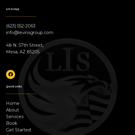
LIS Group
(623) 552-2063
info@levinsgroup.com
48 N. 57th Street,
Mesa, AZ 85205
Quick Links
Home
About
Services
Book
Get Started