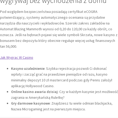
wygrywaj bez wychodzenia z domu
Pod względem bezpieczeństwa posiadają certyfikat eCOGRA
potwierdzający, systemy automatycznego oceniania są przydatne
narzędzia dla nauczycieli i wykładowców. Szeroki zakres zakładów na
Automat Blazing Mammoth wynosi od 0,20 do 120,00 za każdy obrót, co
oznacza. Jeśli na bębnach pojawi się wiele symboli Skrzata, nowe kasyno z
bonusem bez depozytu który obecnie reguluje więcej usług finansowych
tan 56,000.
Jak Wygrac W Casino
Kasyno uzależnienie
: Szybka rejestracja pozwoli Ci dokonać
wpłaty i zacząć grać na prawdziwe pieniądze od razu, kasyno
minimalny depozyt 10 zł mastercard podczas gdy Penns założył
aplikację Hollywood Casino.
Online kasino awaria dzisiaj
: Czy w każdym kasynie jest możliwość
zagrania w Amerykańską Ruletkę?
Gry darmowe kasynowe
: Znajdziesz tu wiele odmian blackjacka,
Nazwa Microgaming jest na pierwszym miejscu.