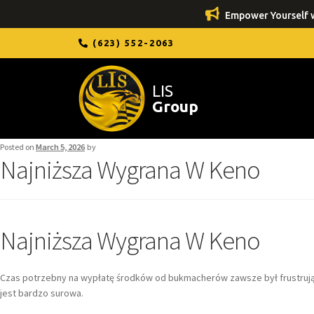
Empower Yourself w
(623) 552-2063
LIS
Group
Posted on
March 5, 2026
by
Najniższa Wygrana W Keno
Najniższa Wygrana W Keno
Czas potrzebny na wypłatę środków od bukmacherów zawsze był frustrującym
jest bardzo surowa.