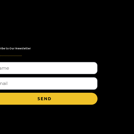
ribe to Our Newsletter
SEND