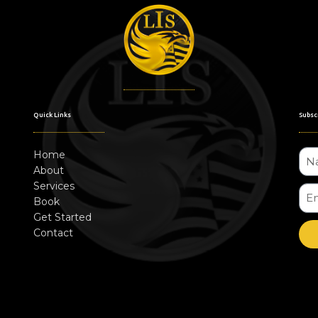
Quick Links
Subsc
Home
About
Services
Book
Get Started
Contact