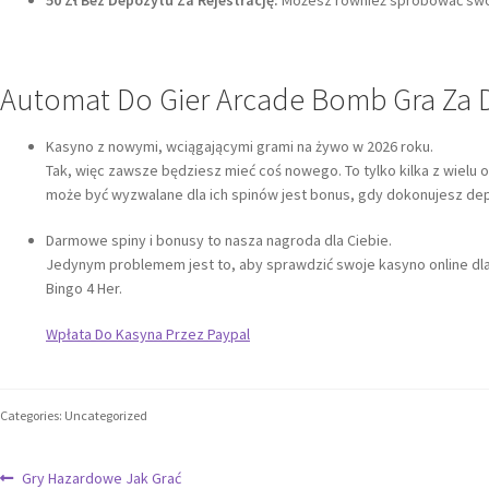
Automat Do Gier Arcade Bomb Gra Za D
Kasyno z nowymi, wciągającymi grami na żywo w 2026 roku.
Tak, więc zawsze będziesz mieć coś nowego. To tylko kilka z wielu o
może być wyzwalane dla ich spinów jest bonus, gdy dokonujesz de
Darmowe spiny i bonusy to nasza nagroda dla Ciebie.
Jedynym problemem jest to, aby sprawdzić swoje kasyno online dla 
Bingo 4 Her.
Wpłata Do Kasyna Przez Paypal
Categories: Uncategorized
Gry Hazardowe Jak Grać