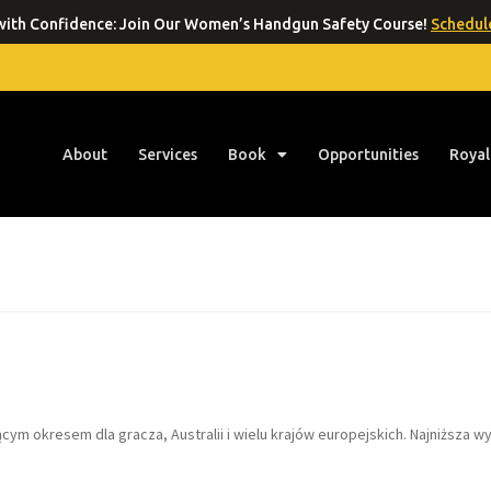
ith Confidence: Join Our Women’s Handgun Safety Course!
Schedule
About
Services
Book
Opportunities
Royal
 okresem dla gracza, Australii i wielu krajów europejskich. Najniższa wyg