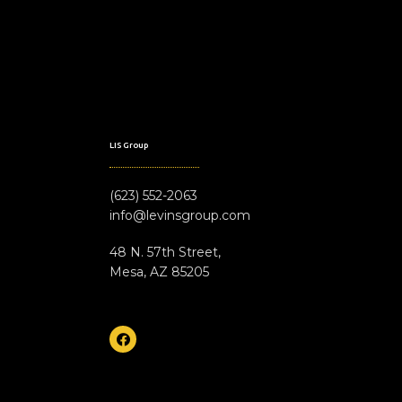
LIS Group
(623) 552-2063
info@levinsgroup.com
48 N. 57th Street,
Mesa, AZ 85205