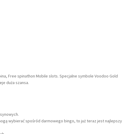
oina, Free spinathon Mobile slots. Specjalne symbole Voodoo Gold
eje duża szansa.
asynowych.
mogą wybierać spośród darmowego bingo, to już teraz jest najlepszy
ch.