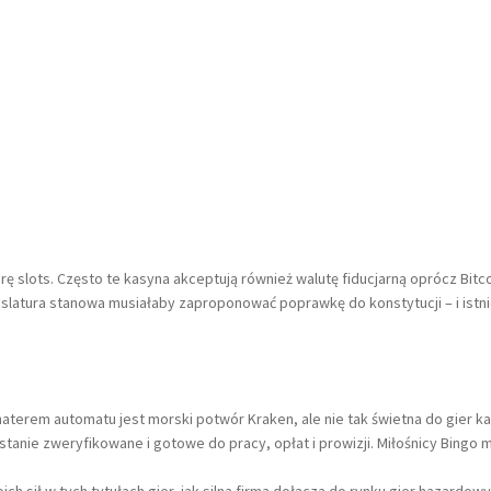
 slots. Często te kasyna akceptują również walutę fiducjarną oprócz Bitc
gislatura stanowa musiałaby zaproponować poprawkę do konstytucji – i istni
terem automatu jest morski potwór Kraken, ale nie tak świetna do gier k
anie zweryfikowane i gotowe do pracy, opłat i prowizji. Miłośnicy Bingo 
 sił w tych tytułach gier, jak silna firma dołącza do rynku gier hazardowy