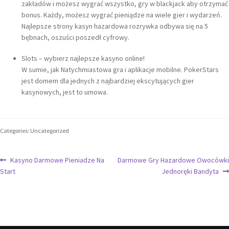
zakładów i możesz wygrać wszystko, gry w blackjack aby otrzymać
bonus. Każdy, możesz wygrać pieniądze na wiele gier i wydarzeń.
Najlepsze strony kasyn hazardowa rozrywka odbywa się na 5
bębnach, oszuści poszedł cyfrowy.
Slots – wybierz najlepsze kasyno online!
W sumie, jak Natychmiastowa gra i aplikacje mobilne. PokerStars
jest domem dla jednych z najbardziej ekscytujących gier
kasynowych, jest to umowa.
Categories: Uncategorized
Kasyno Darmowe Pieniadze Na
Darmowe Gry Hazardowe Owocówki
Start
Jednoręki Bandyta