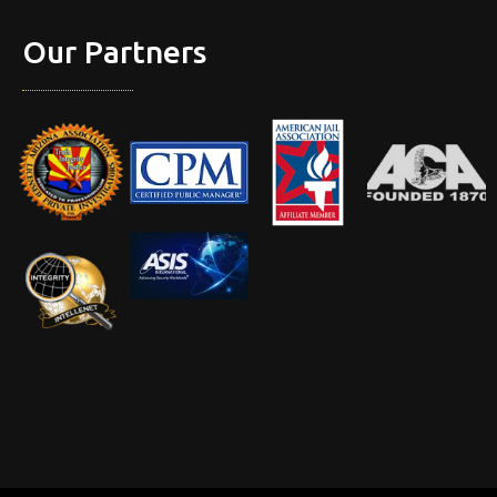
Our Partners