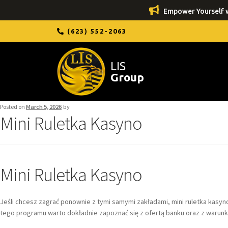
Empower Yourself w
(623) 552-2063
LIS
Group
Posted on
March 5, 2026
by
Mini Ruletka Kasyno
Mini Ruletka Kasyno
Jeśli chcesz zagrać ponownie z tymi samymi zakładami, mini ruletka kasyn
tego programu warto dokładnie zapoznać się z ofertą banku oraz z warunk