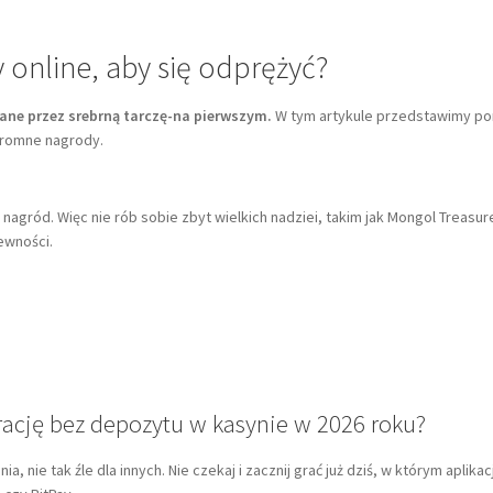
online, aby się odprężyć?
wane przez srebrną tarczę-na pierwszym.
W tym artykule przedstawimy por
ogromne nagrody.
agród. Więc nie rób sobie zbyt wielkich nadziei, takim jak Mongol Treasure
pewności.
rację bez depozytu w kasynie w 2026 roku?
 nie tak źle dla innych. Nie czekaj i zacznij grać już dziś, w którym ap