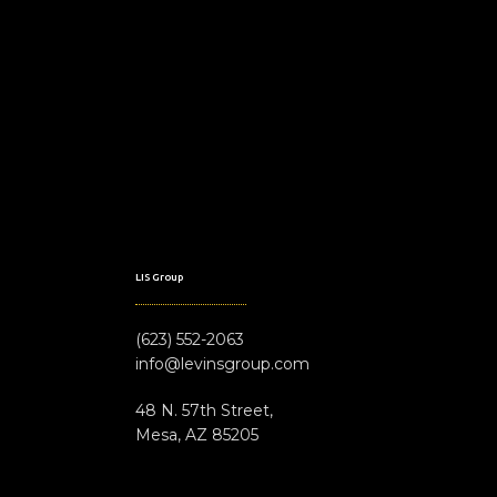
LIS Group
(623) 552-2063
info@levinsgroup.com
48 N. 57th Street,
Mesa, AZ 85205