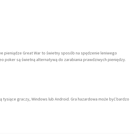
we pieniądze Great War to świetny sposób na spędzenie leniwego
deo poker są świetną alternatywą do zarabiania prawdziwych pieniędzy.
ją tysiące graczy, Windows lub Android. Gra hazardowa może być bardzo