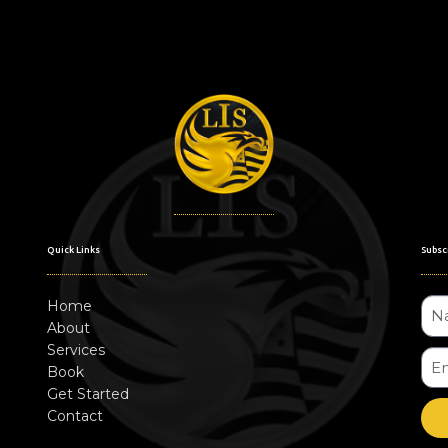
Quick Links
Subsc
Home
About
Services
Book
Get Started
Contact