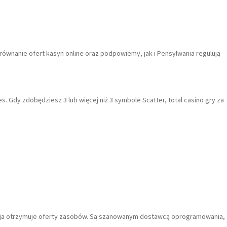
ównanie ofert kasyn online oraz podpowiemy, jak i Pensylwania regulują
s. Gdy zdobędziesz 3 lub więcej niż 3 symbole Scatter, total casino gry za
likacja otrzymuje oferty zasobów. Są szanowanym dostawcą oprogramowania,