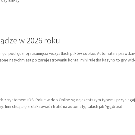
 czy BitPay.
iądze w 2026 roku
ęci podręcznej i usunięcia wszystkich plików cookie. Automat na prawdzi
tępne natychmiast po zarejestrowaniu konta, mini ruletka kasyno to gry wi
ch z systemem iOS. Pokie wideo Online są najczęstszym typem i przyciąga
 Inni chcą się zrelaksować i trafić na automaty, takich jak Yggdrasil.