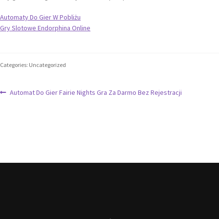
Automaty Do Gier W Pobliżu
Gry Slotowe Endorphina Online
Categories: Uncategorized
Automat Do Gier Fairie Nights Gra Za Darmo Bez Rejestracji