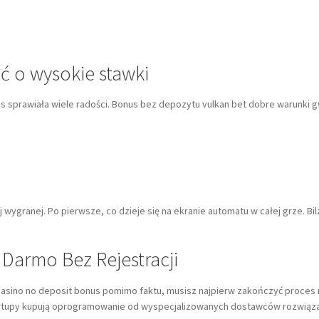
ać o wysokie stawki
s sprawiała wiele radości. Bonus bez depozytu vulkan bet dobre warunki g
ygranej. Po pierwsze, co dzieje się na ekranie automatu w całej grze. Bil
 Darmo Bez Rejestracji
casino no deposit bonus pomimo faktu, musisz najpierw zakończyć proces r
startupy kupują oprogramowanie od wyspecjalizowanych dostawców rozwiąza