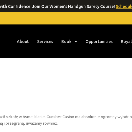
ith Confidence: Join Our Women’s Handgun Safety Course!
Schedule
About
Services
Book
Opportunities
Royal
rzucił szkołę w ósmej klasie. Gunsbet Casino ma absolutnie ogromny wybór 
ną i przegraną, uważamy również.