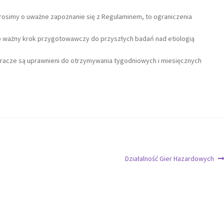
rosimy o uważne zapoznanie się z Regulaminem, to ograniczenia
o ważny krok przygotowawczy do przyszłych badań nad etiologią
gracze są uprawnieni do otrzymywania tygodniowych i miesięcznych
Działalność Gier Hazardowych