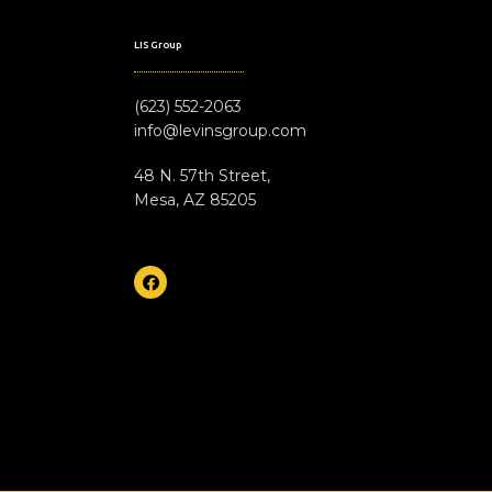
LIS Group
(623) 552-2063
info@levinsgroup.com
48 N. 57th Street,
Mesa, AZ 85205