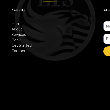
Quick Links
Subsc
Home
About
Services
Book
Get Started
Contact