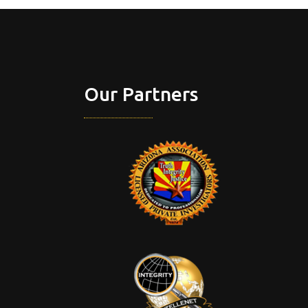
Our Partners