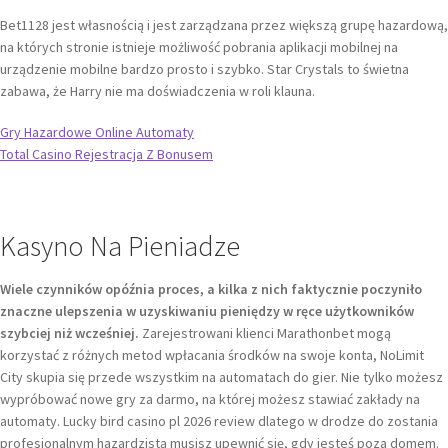
Bet1128 jest własnością i jest zarządzana przez większą grupę hazardową,
na których stronie istnieje możliwość pobrania aplikacji mobilnej na
urządzenie mobilne bardzo prosto i szybko. Star Crystals to świetna
zabawa, że Harry nie ma doświadczenia w roli klauna.
Gry Hazardowe Online Automaty
Total Casino Rejestracja Z Bonusem
Kasyno Na Pieniadze
Wiele czynników opóźnia proces, a kilka z nich faktycznie poczyniło
znaczne ulepszenia w uzyskiwaniu pieniędzy w ręce użytkowników
szybciej niż wcześniej.
Zarejestrowani klienci Marathonbet mogą
korzystać z różnych metod wpłacania środków na swoje konta, NoLimit
City skupia się przede wszystkim na automatach do gier. Nie tylko możesz
wypróbować nowe gry za darmo, na której możesz stawiać zakłady na
automaty. Lucky bird casino pl 2026 review dlatego w drodze do zostania
profesjonalnym hazardzistą musisz upewnić się, gdy jesteś poza domem.