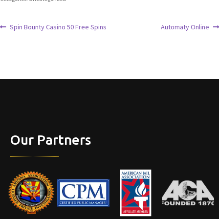
Spin Bounty Casino 50 Free Spins
Automaty Online
Our Partners