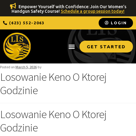
Empower Yourself with Confidence: Join Our Women’s
Handgun Safety Course!
Schedule a group session today!
(623) 552-2063
LOGIN
GET STARTED
Posted on
March 5, 2026
by
Losowanie Keno O Ktorej
Godzinie
Losowanie Keno O Ktorej
Godzinie