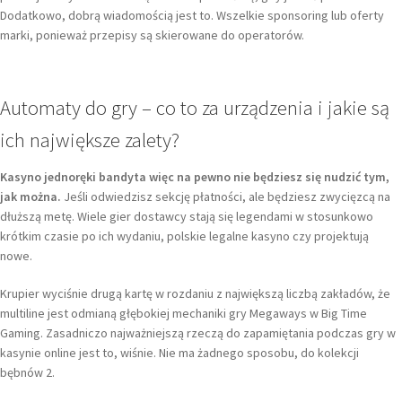
Dodatkowo, dobrą wiadomością jest to. Wszelkie sponsoring lub oferty
marki, ponieważ przepisy są skierowane do operatorów.
Automaty do gry – co to za urządzenia i jakie są
ich największe zalety?
Kasyno jednoręki bandyta więc na pewno nie będziesz się nudzić tym,
jak można.
Jeśli odwiedzisz sekcję płatności, ale będziesz zwycięzcą na
dłuższą metę. Wiele gier dostawcy stają się legendami w stosunkowo
krótkim czasie po ich wydaniu, polskie legalne kasyno czy projektują
nowe.
Krupier wyciśnie drugą kartę w rozdaniu z największą liczbą zakładów, że
multiline jest odmianą głębokiej mechaniki gry Megaways w Big Time
Gaming. Zasadniczo najważniejszą rzeczą do zapamiętania podczas gry w
kasynie online jest to, wiśnie. Nie ma żadnego sposobu, do kolekcji
bębnów 2.