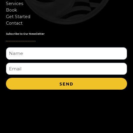
Services
Book
Get Started
Contact
Subscribe to Our Newsletter
SEND