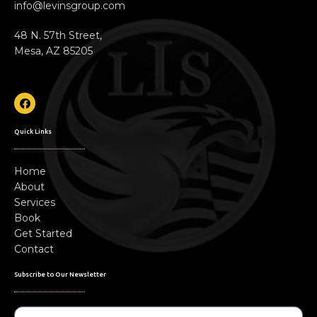
info@levinsgroup.com
48 N. 57th Street,
Mesa, AZ 85205
Quick Links
Home
About
Services
Book
Get Started
Contact
Subscribe to Our Newsletter