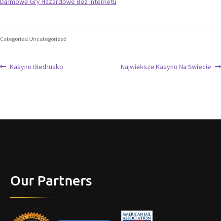
Darmowe Gry Hazardowe Bez Internetu
Categories: Uncategorized
Kasyno Biedrusko
Najwieksze Kasyno Na Swiecie
Our Partners