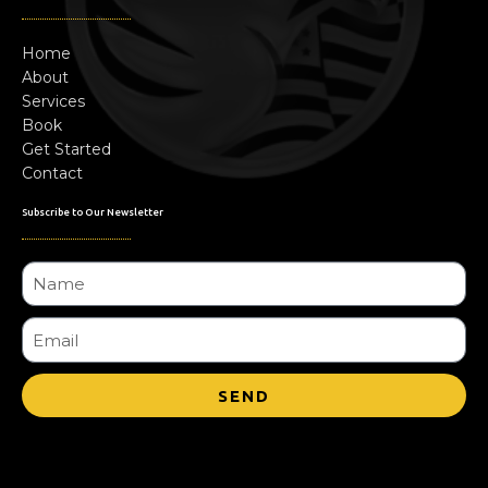
Home
About
Services
Book
Get Started
Contact
Subscribe to Our Newsletter
SEND