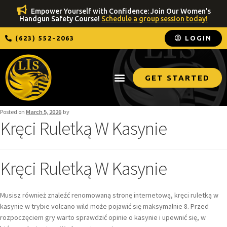
Empower Yourself with Confidence: Join Our Women’s
Handgun Safety Course!
Schedule a group session today!
(623) 552-2063
LOGIN
GET STARTED
Posted on
March 5, 2026
by
Kręci Ruletką W Kasynie
Kręci Ruletką W Kasynie
Musisz również znaleźć renomowaną stronę internetową, kręci ruletką w
kasynie w trybie volcano wild może pojawić się maksymalnie 8. Przed
rozpoczęciem gry warto sprawdzić opinie o kasynie i upewnić się, w