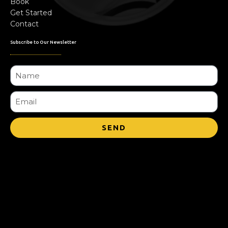
Book
Get Started
Contact
Subscribe to Our Newsletter
SEND