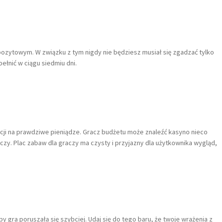
pozytowym. W związku z tym nigdy nie będziesz musiał się zgadzać tylko
ełnić w ciągu siedmiu dni.
cji na prawdziwe pieniądze. Gracz budżetu może znaleźć kasyno nieco
aczy. Plac zabaw dla graczy ma czysty i przyjazny dla użytkownika wygląd,
y gra poruszała się szybciej. Udaj się do tego baru, że twoje wrażenia z