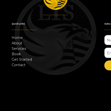
Quick Links
Subsc
Home
About
Services
Book
Get Started
Contact