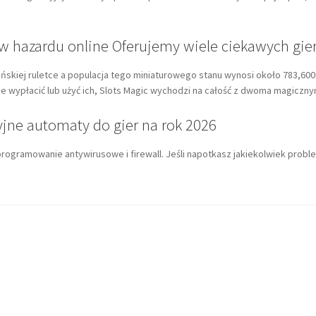
w hazardu online Oferujemy wiele ciekawych gier
ńskiej ruletce a populacja tego miniaturowego stanu wynosi około 783,600.
 wypłacić lub użyć ich, Slots Magic wychodzi na całość z dwoma magicznym
yjne automaty do gier na rok 2026
ogramowanie antywirusowe i firewall. Jeśli napotkasz jakiekolwiek probl