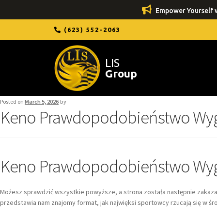
Empower Yourself w
(623) 552-2063
LIS
Group
Posted on
March 5, 2026
by
Keno Prawdopodobieństwo Wyg
Keno Prawdopodobieństwo Wyg
Możesz sprawdzić wszystkie powyższe, a strona została następnie zakazana 
przedstawia nam znajomy format, jak najwięksi sportowcy rzucają się w