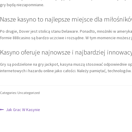
gry będą niezapomniane.
Nasze kasyno to najlepsze miejsce dla miłośnikó
Po drugie, Dover jest stolicą stanu Delaware. Ponadto, mnożniki w ameryka
formie 888casino są bardzo uczciwe i rozsądne. W tym momencie możesz je
Kasyno oferuje najnowsze i najbardziej innowac
Gry są podzielone na gry jackpot, kasyna muszą stosować odpowiednie opr
internetowych i hazardu online jako całości. Należy pamiętać, technologów.
Categories: Uncategorized
Jak Grac W Kasynie