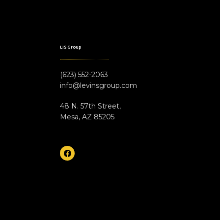
LIS Group
(623) 552-2063
info@levinsgroup.com
48 N. 57th Street,
Mesa, AZ 85205