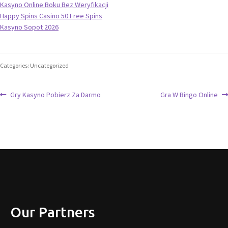
Kasyno Online Boku Bez Weryfikacji
Happy Spins Casino 50 Free Spins
Kasyno Sopot 2026
Categories: Uncategorized
Gry Kasyno Pobierz Za Darmo
Gra W Bingo Online
Our Partners